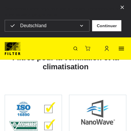
Sélectionnez votre pays pour voir le contenu correspondant à
votre situation géographique
Deutschland
Continuer
SF Filter Homepage
Produits
Filtres industriels
Filtres pour la ventilation et la climatisation
Filtres pour la ventilation et la
SF-Filter
climatisation