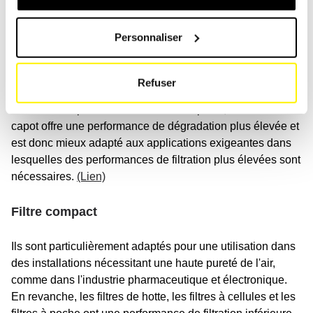
lesquelles un capot d'aspiration ou un tube de
déclenchement est nécessaire. Contrairement à d'autres
Personnaliser
types de filtres, il est conçu de manière à être connecté
directement au tube de déclenchement ou au capot
d'aspiration pour éliminer les particules ou les polluants
Refuser
directement de la source. Par rapport aux filtres à cellules,
aux filtres de poche ou aux filtres compacts, le filtre du
capot offre une performance de dégradation plus élevée et
est donc mieux adapté aux applications exigeantes dans
lesquelles des performances de filtration plus élevées sont
nécessaires.
(Lien)
Filtre compact
Ils sont particulièrement adaptés pour une utilisation dans
des installations nécessitant une haute pureté de l'air,
comme dans l'industrie pharmaceutique et électronique.
En revanche, les filtres de hotte, les filtres à cellules et les