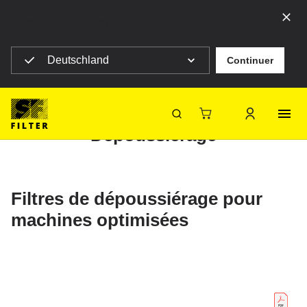
Sélectionnez votre pays pour voir le contenu correspondant à
votre situation géographique
Deutschland
Continuer
SF Filter Homepage
Produits
Filtres industriels
Dépoussiérage
Dépoussiérage
SF-Filter
Filtres de dépoussiérage pour
machines optimisées