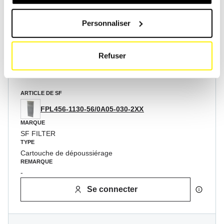
TYPE
Cartouche de dépoussiérage
Personnaliser
REMARQUE
-
Se connecter
Refuser
ARTICLE DE SF
FPL456-1130-56/0A05-030-2XX
MARQUE
SF FILTER
TYPE
Cartouche de dépoussiérage
REMARQUE
-
Se connecter