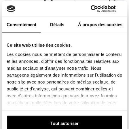
Se connecter
Consentement
Détails
À propos des cookies
ARTICLE DE SF
WAM14-052-08/0A10-008-XXX
MARQUE
Ce site web utilise des cookies.
SF FILTER
Les cookies nous permettent de personnaliser le contenu
TYPE
Cartouche de dépoussiérage
et les annonces, d'offrir des fonctionnalités relatives aux
REMARQUE
médias sociaux et d'analyser notre trafic. Nous
-
partageons également des informations sur l'utilisation de
Se connecter
notre site avec nos partenaires de médias sociaux, de
publicité et d'analyse, qui peuvent combiner celles-ci
avec d'autres informations que vous leur avez fournies
ou qu'ils ont collectées lors de votre utilisation de leurs
ARTICLE DE SF
services.
LSB32-066-21/6A01-100-6XX
MARQUE
Tout autoriser
SF FILTER