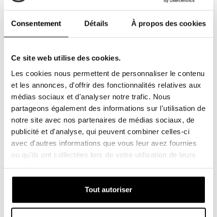
Consentement
Détails
À propos des cookies
Ce site web utilise des cookies.
Les cookies nous permettent de personnaliser le contenu
et les annonces, d'offrir des fonctionnalités relatives aux
médias sociaux et d'analyser notre trafic. Nous
Durabilité
partageons également des informations sur l'utilisation de
notre site avec nos partenaires de médias sociaux, de
Peut être éliminé facilement et en toutesécurité, sans
publicité et d'analyse, qui peuvent combiner celles-ci
aucun impact négatif surl'environnement (100%
avec d'autres informations que vous leur avez fournies
incinérable). Pas de coûts d'élimination inutiles. Une
ou qu'ils ont collectées lors de votre utilisation de leurs
solution durable, qui permet d'économiser l'énergie et
services.
protège les personnes et l'environnement.
Tout autoriser