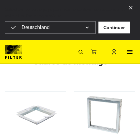
Sélectionnez votre pays pour voir le contenu correspondant à
votre situation géographique
Deutschland
Continuer
SF Filter Homepage
...
Filtres pour la ventilation et la climatisation
Cadres de montage
Cadres de montage
SF-Filter