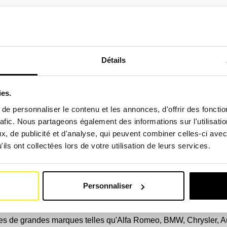
de composants de filtration pour une large gamme de véhicule
cteurs, chargeurs, petites grues, pelleteuses, chariots élévateu
Détails
es marques de camions, véhicules motorisés, autocars et bien pl
ies.
nes de ces marques et d'autres : STAR, DODGE, FORD, HYUND
e personnaliser le contenu et les annonces, d'offrir des fonctio
rafic. Nous partageons également des informations sur l'utilisati
adapté afin de remettre vos véhicules en route et en bon état de 
, de publicité et d'analyse, qui peuvent combiner celles-ci avec
ils ont collectées lors de votre utilisation de leurs services.
votre voiture, caravane, berline, liftback, sportback / tourer / tou
Personnaliser
les de grandes marques telles qu'Alfa Romeo, BMW, Chrysler, Aud