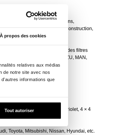
s, notamment les bennes, camions,
rs ainsi que les équipements de construction,
À propos des cookies
us encore. Ici, vous trouverez des filtres
AI, IVECO BUS, IVECO CAR, ISUZU, MAN,
nnalités relatives aux médias
on de notre site avec nos
fonctionnement.
 d'autres informations que
ring, pick-up, breack, coupé, cabriolet, 4 × 4
Tout autoriser
i, Toyota, Mitsubishi, Nissan, Hyundai, etc.