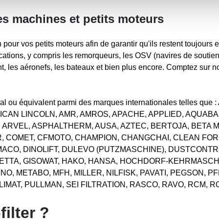
es machines et petits moteurs
n pour vos petits moteurs afin de garantir qu'ils restent toujours en
cations, y compris les remorqueurs, les OSV (navires de soutien 
nt, les aéronefs, les bateaux et bien plus encore. Comptez sur no
ginal ou équivalent parmi des marques internationales telles 
ICAN LINCOLN, AMR, AMROS, APACHE, APPLIED, AQUABAR
, ARVEL, ASPHALTHERM, AUSA, AZTEC, BERTOJA, BETA 
 COMET, CFMOTO, CHAMPION, CHANGCHAI, CLEAN FORC
MACO, DINOLIFT, DULEVO (PUTZMASCHINE), DUSTCONTR
LETTA, GISOWAT, HAKO, HANSA, HOCHDORF-KEHRMASC
O, METABO, MFH, MILLER, NILFISK, PAVATI, PEGSON, 
AT, PULLMAN, SEI FILTRATION, RASCO, RAVO, RCM, R
ilter ?