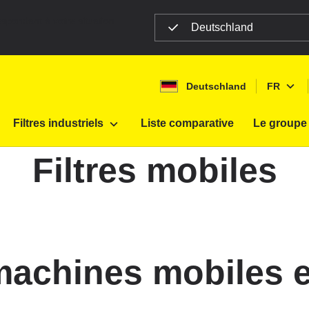
espondant à votre situation
Deutschland
Deutschland
FR
Filtres industriels
Liste comparative
Le groupe
Filtres mobiles
D
E
F
P
 machines mobiles e