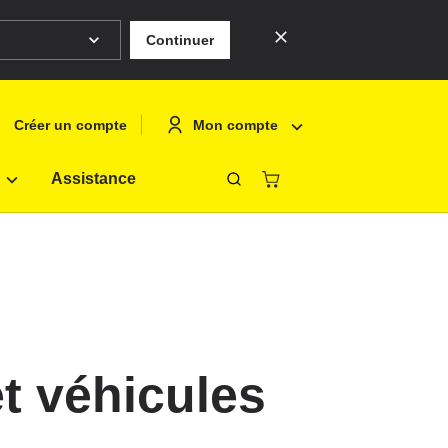
Continuer
Mon compte
Créer un compte
Assistance
Fermer
eutsch
Se connecte
nglish
Créer un co
rançais
olski
t véhicules