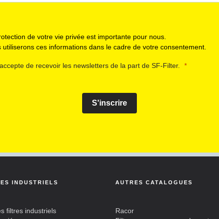
rotection de votre vie privée est importante pour nous.
 utiliserons ces informations dans le cadre de votre consentement.
'accepte de recevoir les newsletters de la part de SF-Filter.
S'inscrire
RES INDUSTRIELS
AUTRES CATALOGUES
s filtres industriels
Racor