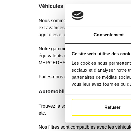
Véhicules professionnels
Nous sommes spécialisés dans la recherche 
excavatrices, citernes d'eau, tombereaux, tra
Consentement
agricoles et de déneigement.
Notre gamme de filtres couvre également tout
Ce site web utilise des cook
équivalents et originaux pour les machi
MERCEDES BENZ, VOLVO, COMBILIFT
Les cookies nous permettent d
sociaux et d'analyser notre t
Faites-nous confiance pour trouver le filtre 
partenaires de médias sociaux
vous leur avez fournies ou qu'
Automobile / voiture de tourisme
Trouvez la solution de filtration adaptée pour 
Refuser
etc.
Nos filtres sont compatibles avec les véhicu