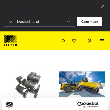
Sélectionnez votre pays pour voir le contenu correspondant à
votre situation géographique
Deutschland
Continuer
SF Filter Homepage
Produits
Produits
SF-Filter
Plus de catalo
Filtres mobiles