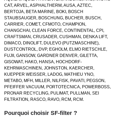
CAT, ARVEL, ASPHALTHERM, AUSA, AZTEC,
BERTOJA, BETA MARINE, BOKI, BOSCH
STAUBSAUGER, BOSCHUNG, BUCHER, BUSCH,
CARRIER, COMET, CFMOTO, CHAMPION,
CHANGCHAI, CLEAN FORCE, CONTINENTAL, CPI,
CRAFTSMAN, CRUSADER, CUSHMAN, DENKA LIFT,
DIMACO, DINOLIFT, DULEVO (PUTZMASCHINE),
DUSTCONTROL, DVP, EGHOLM, ELMO RIETSCHLE,
FUJII, GANSOW, GARDNER DENVER, GILETTA,
GISOWAT, HAKO, HANSA, HOCHDORF-
KEHRMASCHINEN, JOHNSTON, KAERCHER,
KUEPPER WEISSER, LADOG, MATHIEU YNO,
METABO, MFH, MILLER, NILFISK, PAVATI, PEGSON,
PFEIFFER VACUUM, PORTOTECNICA, POWERBOSS,
PRONAR RECYCLING, PULIMAT, PULLMAN, SEI
FILTRATION, RASCO, RAVO, RCM, RCM.
Pourquoi choisir SF-filter ?