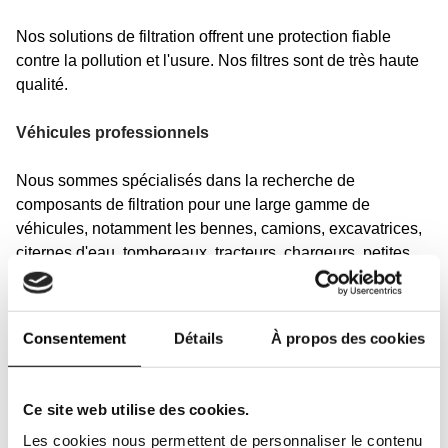
Nos solutions de filtration offrent une protection fiable
contre la pollution et l'usure. Nos filtres sont de très haute
qualité.
Véhicules professionnels
Nous sommes spécialisés dans la recherche de
composants de filtration pour une large gamme de
véhicules, notamment les bennes, camions, excavatrices,
citernes d'eau, tombereaux, tracteurs, chargeurs, petites
grues, pelleteuses, chariots élévateurs ainsi que les
équipements de construction, agricoles et de
déneigement.
Consentement
Détails
À propos des cookies
Notre gamme de filtres couvre également toutes marques
de camions, véhicules motorisés, autocars et bien plus
Ce site web utilise des cookies.
encore. Ici, vous trouverez des filtres équivalents et
Les cookies nous permettent de personnaliser le contenu
originaux pour les machines de ces marques et d'autres :