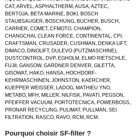
CAT, ARVEL, ASPHALTHERM, AUSA, AZTEC,
BERTOJA, BETA MARINE, BOKI, BOSCH
STAUBSAUGER, BOSCHUNG, BUCHER, BUSCH,
CARRIER, COMET, CFMOTO, CHAMPION,
CHANGCHAI, CLEAN FORCE, CONTINENTAL, CPI,
CRAFTSMAN, CRUSADER, CUSHMAN, DENKA LIFT,
DIMACO, DINOLIFT, DULEVO (PUTZMASCHINE),
DUSTCONTROL, DVP, EGHOLM, ELMO RIETSCHLE,
FUJII, GANSOW, GARDNER DENVER, GILETTA,
GISOWAT, HAKO, HANSA, HOCHDORF-
KEHRMASCHINEN, JOHNSTON, KAERCHER,
KUEPPER WEISSER, LADOG, MATHIEU YNO,
METABO, MFH, MILLER, NILFISK, PAVATI, PEGSON,
PFEIFFER VACUUM, PORTOTECNICA, POWERBOSS,
PRONAR RECYCLING, PULIMAT, PULLMAN, SEI
FILTRATION, RASCO, RAVO, RCM, RCM.
Pourquoi choisir SF-filter ?