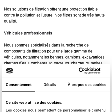
Nos solutions de filtration offrent une protection fiable
contre la pollution et l'usure. Nos filtres sont de très haute
qualité.
Véhicules professionnels
Nous sommes spécialisés dans la recherche de
composants de filtration pour une large gamme de
véhicules, notamment les bennes, camions, excavatrices,
citernes d'eau, tombereaux, tracteurs, chargeurs, petites
grues, pelleteuses, chariots élévateurs ainsi que les
équipements de construction, agricoles et de
déneigement.
Consentement
Détails
À propos des cookies
Notre gamme de filtres couvre également toutes marques
de camions, véhicules motorisés, autocars et bien plus
Ce site web utilise des cookies.
encore. Ici, vous trouverez des filtres équivalents et
Les cookies nous permettent de personnaliser le contenu
originaux pour les machines de ces marques et d'autres :