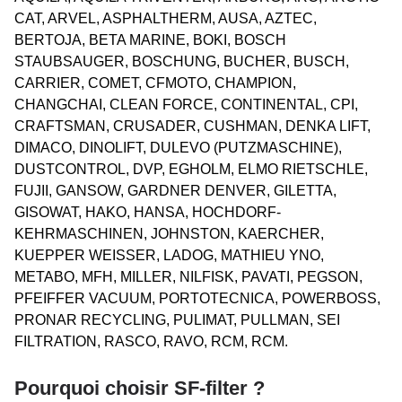
CAT, ARVEL, ASPHALTHERM, AUSA, AZTEC,
BERTOJA, BETA MARINE, BOKI, BOSCH
STAUBSAUGER, BOSCHUNG, BUCHER, BUSCH,
CARRIER, COMET, CFMOTO, CHAMPION,
CHANGCHAI, CLEAN FORCE, CONTINENTAL, CPI,
CRAFTSMAN, CRUSADER, CUSHMAN, DENKA LIFT,
DIMACO, DINOLIFT, DULEVO (PUTZMASCHINE),
DUSTCONTROL, DVP, EGHOLM, ELMO RIETSCHLE,
FUJII, GANSOW, GARDNER DENVER, GILETTA,
GISOWAT, HAKO, HANSA, HOCHDORF-
KEHRMASCHINEN, JOHNSTON, KAERCHER,
KUEPPER WEISSER, LADOG, MATHIEU YNO,
METABO, MFH, MILLER, NILFISK, PAVATI, PEGSON,
PFEIFFER VACUUM, PORTOTECNICA, POWERBOSS,
PRONAR RECYCLING, PULIMAT, PULLMAN, SEI
FILTRATION, RASCO, RAVO, RCM, RCM.
Pourquoi choisir SF-filter ?