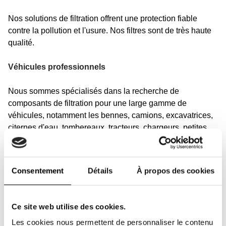
Nos solutions de filtration offrent une protection fiable
contre la pollution et l'usure. Nos filtres sont de très haute
qualité.
Véhicules professionnels
Nous sommes spécialisés dans la recherche de
composants de filtration pour une large gamme de
véhicules, notamment les bennes, camions, excavatrices,
citernes d'eau, tombereaux, tracteurs, chargeurs, petites
grues, pelleteuses, chariots élévateurs ainsi que les
équipements de construction, agricoles et de
déneigement.
Consentement
Détails
À propos des cookies
Notre gamme de filtres couvre également toutes marques
de camions, véhicules motorisés, autocars et bien plus
Ce site web utilise des cookies.
encore. Ici, vous trouverez des filtres équivalents et
Les cookies nous permettent de personnaliser le contenu
originaux pour les machines de ces marques et d'autres :