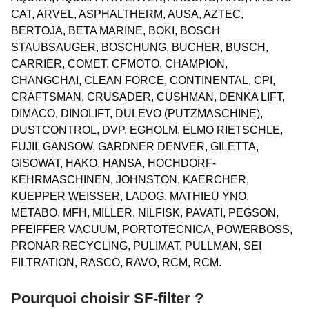
CAT, ARVEL, ASPHALTHERM, AUSA, AZTEC,
BERTOJA, BETA MARINE, BOKI, BOSCH
STAUBSAUGER, BOSCHUNG, BUCHER, BUSCH,
CARRIER, COMET, CFMOTO, CHAMPION,
CHANGCHAI, CLEAN FORCE, CONTINENTAL, CPI,
CRAFTSMAN, CRUSADER, CUSHMAN, DENKA LIFT,
DIMACO, DINOLIFT, DULEVO (PUTZMASCHINE),
DUSTCONTROL, DVP, EGHOLM, ELMO RIETSCHLE,
FUJII, GANSOW, GARDNER DENVER, GILETTA,
GISOWAT, HAKO, HANSA, HOCHDORF-
KEHRMASCHINEN, JOHNSTON, KAERCHER,
KUEPPER WEISSER, LADOG, MATHIEU YNO,
METABO, MFH, MILLER, NILFISK, PAVATI, PEGSON,
PFEIFFER VACUUM, PORTOTECNICA, POWERBOSS,
PRONAR RECYCLING, PULIMAT, PULLMAN, SEI
FILTRATION, RASCO, RAVO, RCM, RCM.
Pourquoi choisir SF-filter ?