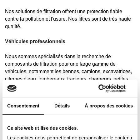
Nos solutions de filtration offrent une protection fiable
contre la pollution et l'usure. Nos filtres sont de très haute
qualité.
Véhicules professionnels
Nous sommes spécialisés dans la recherche de
composants de filtration pour une large gamme de
véhicules, notamment les bennes, camions, excavatrices,
citernes d'eau, tombereaux, tracteurs, chargeurs, petites
grues, pelleteuses, chariots élévateurs ainsi que les
équipements de construction, agricoles et de
déneigement.
Consentement
Détails
À propos des cookies
Notre gamme de filtres couvre également toutes marques
de camions, véhicules motorisés, autocars et bien plus
Ce site web utilise des cookies.
encore. Ici, vous trouverez des filtres équivalents et
Les cookies nous permettent de personnaliser le contenu
originaux pour les machines de ces marques et d'autres :