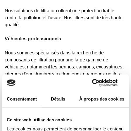
Nos solutions de filtration offrent une protection fiable
contre la pollution et l'usure. Nos filtres sont de très haute
qualité.
Véhicules professionnels
Nous sommes spécialisés dans la recherche de
composants de filtration pour une large gamme de
véhicules, notamment les bennes, camions, excavatrices,
citernes d'eau, tombereaux, tracteurs, chargeurs, petites
grues, pelleteuses, chariots élévateurs ainsi que les
équipements de construction, agricoles et de
déneigement.
Consentement
Détails
À propos des cookies
Notre gamme de filtres couvre également toutes marques
de camions, véhicules motorisés, autocars et bien plus
Ce site web utilise des cookies.
encore. Ici, vous trouverez des filtres équivalents et
Les cookies nous permettent de personnaliser le contenu
originaux pour les machines de ces marques et d'autres :