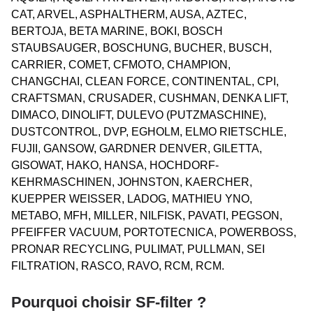
CAT, ARVEL, ASPHALTHERM, AUSA, AZTEC,
BERTOJA, BETA MARINE, BOKI, BOSCH
STAUBSAUGER, BOSCHUNG, BUCHER, BUSCH,
CARRIER, COMET, CFMOTO, CHAMPION,
CHANGCHAI, CLEAN FORCE, CONTINENTAL, CPI,
CRAFTSMAN, CRUSADER, CUSHMAN, DENKA LIFT,
DIMACO, DINOLIFT, DULEVO (PUTZMASCHINE),
DUSTCONTROL, DVP, EGHOLM, ELMO RIETSCHLE,
FUJII, GANSOW, GARDNER DENVER, GILETTA,
GISOWAT, HAKO, HANSA, HOCHDORF-
KEHRMASCHINEN, JOHNSTON, KAERCHER,
KUEPPER WEISSER, LADOG, MATHIEU YNO,
METABO, MFH, MILLER, NILFISK, PAVATI, PEGSON,
PFEIFFER VACUUM, PORTOTECNICA, POWERBOSS,
PRONAR RECYCLING, PULIMAT, PULLMAN, SEI
FILTRATION, RASCO, RAVO, RCM, RCM.
Pourquoi choisir SF-filter ?