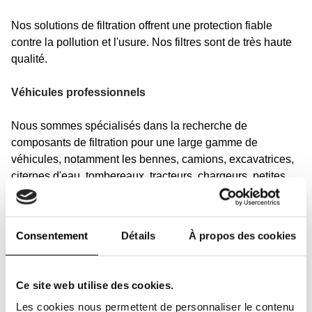
Nos solutions de filtration offrent une protection fiable
contre la pollution et l'usure. Nos filtres sont de très haute
qualité.
Véhicules professionnels
Nous sommes spécialisés dans la recherche de
composants de filtration pour une large gamme de
véhicules, notamment les bennes, camions, excavatrices,
citernes d'eau, tombereaux, tracteurs, chargeurs, petites
grues, pelleteuses, chariots élévateurs ainsi que les
équipements de construction, agricoles et de
déneigement.
Consentement
Détails
À propos des cookies
Notre gamme de filtres couvre également toutes marques
de camions, véhicules motorisés, autocars et bien plus
Ce site web utilise des cookies.
encore. Ici, vous trouverez des filtres équivalents et
Les cookies nous permettent de personnaliser le contenu
originaux pour les machines de ces marques et d'autres :