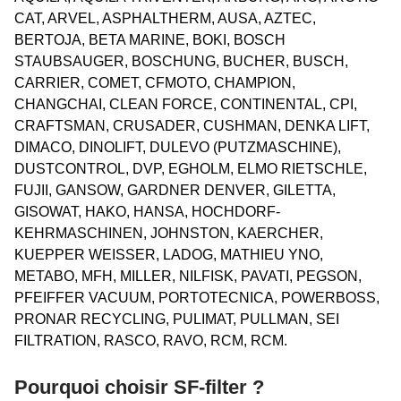
CAT, ARVEL, ASPHALTHERM, AUSA, AZTEC,
BERTOJA, BETA MARINE, BOKI, BOSCH
STAUBSAUGER, BOSCHUNG, BUCHER, BUSCH,
CARRIER, COMET, CFMOTO, CHAMPION,
CHANGCHAI, CLEAN FORCE, CONTINENTAL, CPI,
CRAFTSMAN, CRUSADER, CUSHMAN, DENKA LIFT,
DIMACO, DINOLIFT, DULEVO (PUTZMASCHINE),
DUSTCONTROL, DVP, EGHOLM, ELMO RIETSCHLE,
FUJII, GANSOW, GARDNER DENVER, GILETTA,
GISOWAT, HAKO, HANSA, HOCHDORF-
KEHRMASCHINEN, JOHNSTON, KAERCHER,
KUEPPER WEISSER, LADOG, MATHIEU YNO,
METABO, MFH, MILLER, NILFISK, PAVATI, PEGSON,
PFEIFFER VACUUM, PORTOTECNICA, POWERBOSS,
PRONAR RECYCLING, PULIMAT, PULLMAN, SEI
FILTRATION, RASCO, RAVO, RCM, RCM.
Pourquoi choisir SF-filter ?