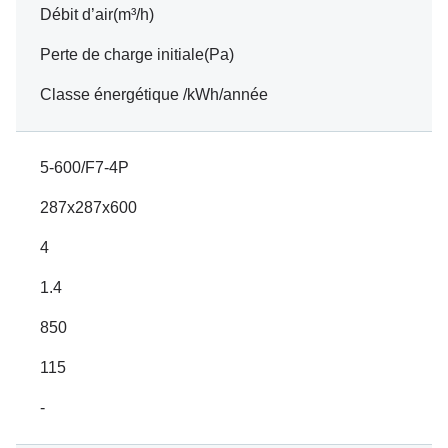
Débit d’air(m³/h)
Perte de charge initiale(Pa)
Classe énergétique /kWh/année
5-600/F7-4P
287x287x600
4
1.4
850
115
-