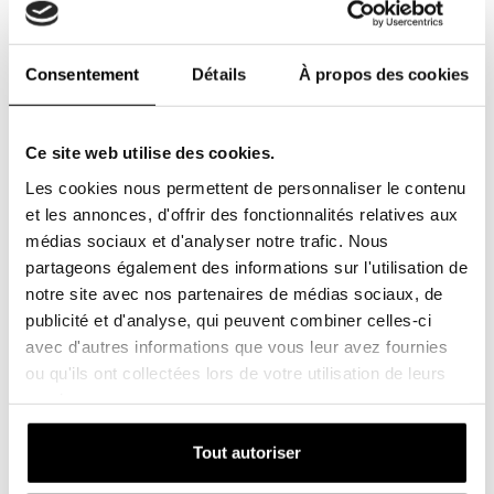
40-500/F7-6P
490x592x500
Consentement
Détails
À propos des cookies
6
Ce site web utilise des cookies.
3.6
Les cookies nous permettent de personnaliser le contenu
2100
et les annonces, d'offrir des fonctionnalités relatives aux
médias sociaux et d'analyser notre trafic. Nous
105
partageons également des informations sur l'utilisation de
-
notre site avec nos partenaires de médias sociaux, de
publicité et d'analyse, qui peuvent combiner celles-ci
avec d'autres informations que vous leur avez fournies
47-500/F7-8P
ou qu'ils ont collectées lors de votre utilisation de leurs
services.
592x490x500
Tout autoriser
8