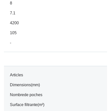
8
7.1
4200
105
-
Articles
Dimensions(mm)
Nombrede poches
Surface filtrante(m²)