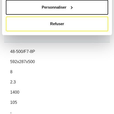
3.9
Personnaliser
2300
105
Refuser
-
48-500/F7-8P
592x287x500
8
2.3
1400
105
-