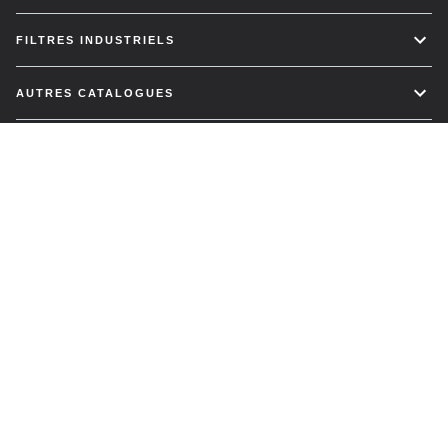
FILTRES INDUSTRIELS
AUTRES CATALOGUES
GROUPE SF-FILTER
Termes et conditions
Politique de confidentialité
© 2026 SF-Filter AG