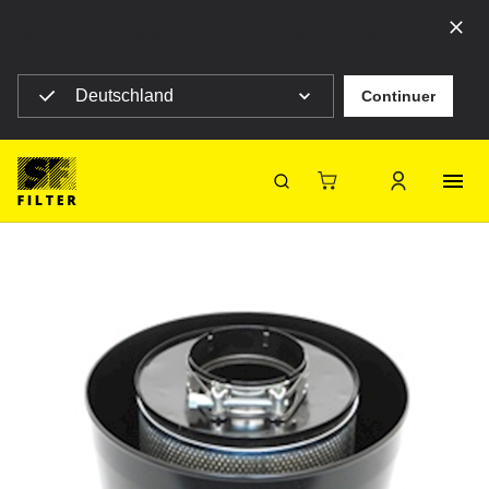
Sélectionnez votre pays pour voir le contenu correspondant à
votre situation géographique
Deutschland
Continuer
SF Filter Homepage
SLH 89007
Retour
SF-Filter