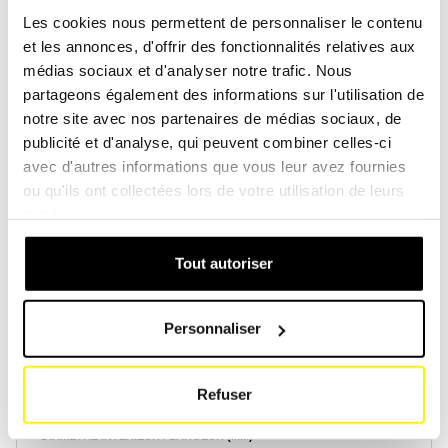
Les cookies nous permettent de personnaliser le contenu
et les annonces, d'offrir des fonctionnalités relatives aux
Créer un compte
Créer un compte
médias sociaux et d'analyser notre trafic. Nous
partageons également des informations sur l'utilisation de
notre site avec nos partenaires de médias sociaux, de
publicité et d'analyse, qui peuvent combiner celles-ci
avec d'autres informations que vous leur avez fournies
ou qu'ils ont collectées lors de votre utilisation de leurs
Spécifications du produit
services.
Tout autoriser
HAUTEUR (MM)
205
Personnaliser
DIAMÈTRE EXTÉRIEUR / LONGUEUR (MM)
290
Refuser
DIAMÈTRE INTÉRIEUR / LARGEUR (MM)