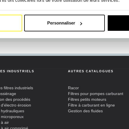
ils ont collectées lors de votre utilisation de leurs services.
Personnaliser
RES INDUSTRIELS
AUTRES CATALOGUES
s filtres industriels
Racor
ssiérage
Filtres pour pompes carburant
tion des procédés
Filtres petits moteurs
s d'électro érosion
Filtre à carburant en ligne
s hydrauliques
Gestion des fluides
s microporeux
 à air
s à air comprimé