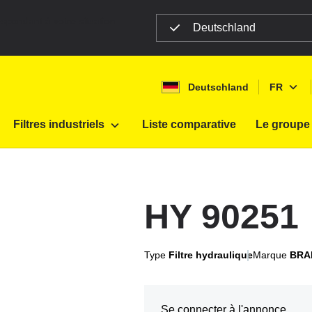
espondant à votre situation
Deutschland
Deutschland
FR
Y 90251
Filtres industriels
Liste comparative
Le groupe
D
E
HY 90251
F
P
Type
Filtre hydraulique
Marque
BRA
Se connecter à l'annonce