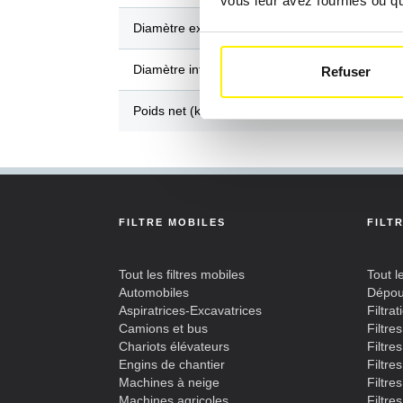
vous leur avez fournies ou qu'
Diamètre extérieur / Longueur (mm)
Diamètre intérieur / Largeur (mm)
Refuser
Poids net (kg)
FILTRE MOBILES
FILT
Tout les filtres mobiles
Tout le
Automobiles
Dépou
Aspiratrices-Excavatrices
Filtra
Camions et bus
Filtre
Chariots élévateurs
Filtre
Engins de chantier
Filtre
Machines à neige
Filtres
Machines agricoles
Filtre