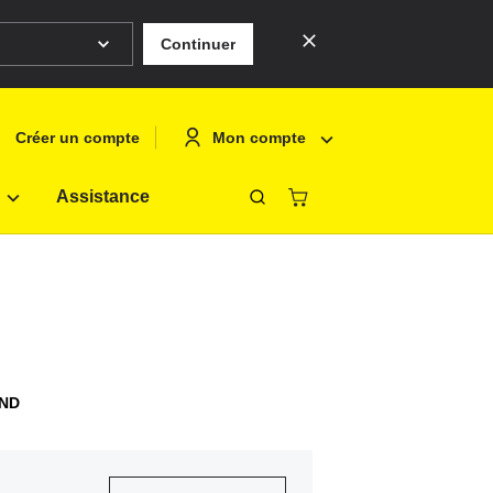
Continuer
Mon compte
Créer un compte
Assistance
Fermer
eutsch
Se connecte
nglish
Créer un co
rançais
olski
ND