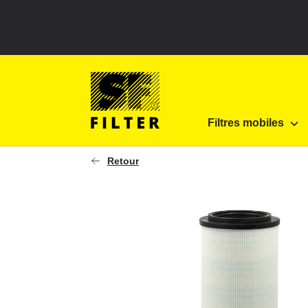
Sélectionnez votre pays pour voir le contenu corr
géographique
SF Filter Homepage
Machines de chantiers
H
Filtres mobiles
SF-Filter
Retour