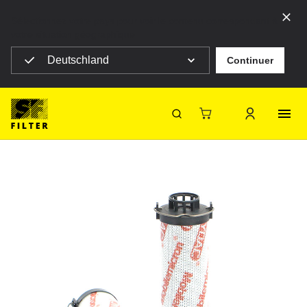
Sélectionnez votre pays pour voir le contenu correspondant à
votre situation géographique
Deutschland
Continuer
SF Filter Homepage
0165R015MM
Retour
SF-Filter