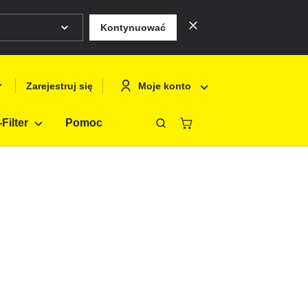
Kontynuować
Moje konto
Zarejestruj się
Filter
Pomoc
Zamknąć
Deutsch
Logowanie
English
Zarejestruj si
Français
Polski