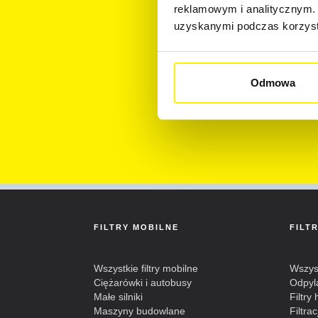
reklamowym i analitycznym. 
Zobowi
uzyskanymi podczas korzysta
te będ
Wyr
Odmowa
FILTRY MOBILNE
FILT
Wszystkie filtry mobilne
Wszyst
Ciężarówki i autobusy
Odpyl
Małe silniki
Filtry
Maszyny budowlane
Filtra