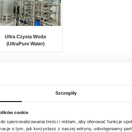
Ultra Czysta Woda
(UltraPure Water)
Subskrypcja newslettera
Zachęcamy do zapisania się na naszą listę mailingową,
Szczegóły
aby być na bieżąco z najnowszymi informacjami i aktualizacjami.
 jest Twój adres e-mail?
 plików cookie
do spersonalizowania treści i reklam, aby oferować funkcje sp
ormacje o tym, jak korzystasz z naszej witryny, udostępniamy p