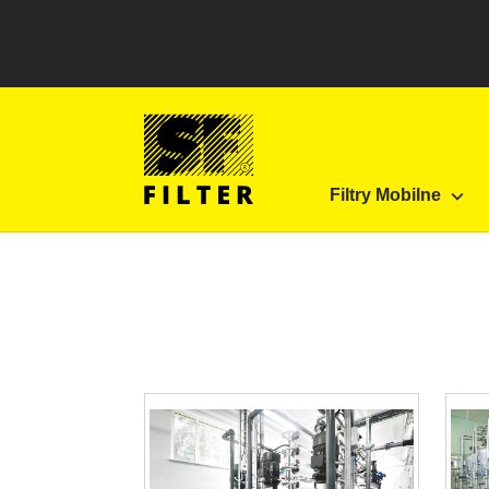
Top ribbon message
Strona główna SF Filter
...
Filtracja proceso
Filtry Mobilne
SF-Filter