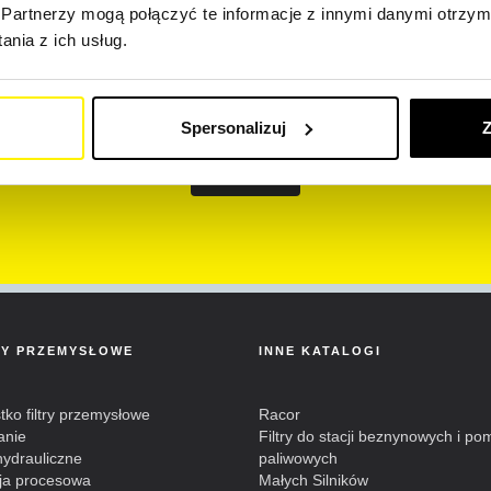
Partnerzy mogą połączyć te informacje z innymi danymi otrzym
ązujemy się do ochrony oraz poszanowania Państwa prywatności. Info
nia z ich usług.
ą wykorzystywane wyłącznie w celu realizacji zamówionych usług.
ażam zgodę na otrzymywanie newsletterów od firmy SF-Filter.
Spersonalizuj
Z
Wyślij
RY PRZEMYSŁOWE
INNE KATALOGI
ko filtry przemysłowe
Racor
anie
Filtry do stacji beznynowych i po
 hydrauliczne
paliwowych
cja procesowa
Małych Silników