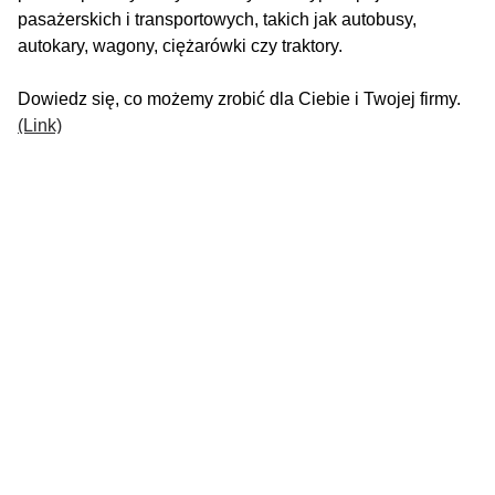
pasażerskich i transportowych, takich jak autobusy,
autokary, wagony, ciężarówki czy traktory.
Dowiedz się, co możemy zrobić dla Ciebie i Twojej firmy.
(Link)
Zalety inwestowania w filtry do ciężarówki
Optymalne utrzymanie filtrów czyszczących w
ciężarówkach i autobusach chroni zdrowie społeczeństwa.
W katalogu SF-Filter znajdziesz wszystkie rodzaje filtrów
do ciężarówek i autobusów dostępne w magazynie, z
czego 98% może zostać dostarczonych w ciągu 12 godzin.
Dzięki temu nasi klienci mogą przeprowadzać
konserwację swoich pojazdów bez długiego czasu
oczekiwania.