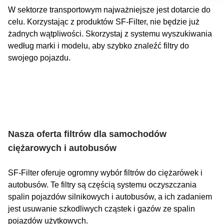
VOLVO BUS - CAR
W sektorze transportowym najważniejsze jest dotarcie do
celu. Korzystając z produktów SF-Filter, nie będzie już
VW
żadnych wątpliwości. Skorzystaj z systemu wyszukiwania
według marki i modelu, aby szybko znaleźć filtry do
W
WESTERN STAR
swojego pojazdu.
Y
YUTONG (BUS)
Nasza oferta filtrów dla samochodów
ciężarowych i autobusów
SF-Filter oferuje ogromny wybór filtrów do ciężarówek i
autobusów. Te filtry są częścią systemu oczyszczania
spalin pojazdów silnikowych i autobusów, a ich zadaniem
jest usuwanie szkodliwych cząstek i gazów ze spalin
pojazdów użytkowych.