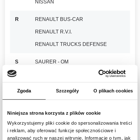
NISSAN
R
RENAULT BUS-CAR
RENAULT R.V.I.
RENAULT TRUCKS DEFENSE
S
SAURER - OM
SAURER (SAURER-BERNA)
SCAMTRUCK
Zgoda
Szczegóły
O plikach cookies
SCANIA
SCANIA BUS / IRIZAR
Niniejsza strona korzysta z plików cookie
Wykorzystujemy pliki cookie do spersonalizowania treści
SCHMITZ CARGOBULL
i reklam, aby oferować funkcje społecznościowe i
SHANTUI
analizować ruch w naszej witrynie. Informacje o tym, jak