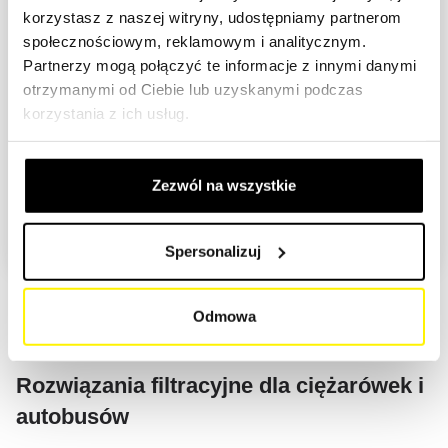
korzystasz z naszej witryny, udostępniamy partnerom
SINOTRUCK
społecznościowym, reklamowym i analitycznym.
Partnerzy mogą połączyć te informacje z innymi danymi
SISU
otrzymanymi od Ciebie lub uzyskanymi podczas
SOLARIS BUS
korzystania z ich usług.
STEYR
MODEL
2
Zezwól na wszystkie
T
TATA
TYP/ROK BUDOWY/SILNIK
3
TATRA
Spersonalizuj
TERBERG
Odmowa
V
VAN HOOL
VDL (BOVA)
Rozwiązania filtracyjne dla ciężarówek i
autobusów
VOLVO