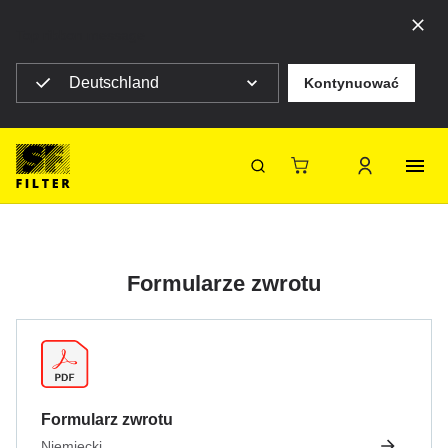
Top ribbon message
Deutschland
Kontynuować
Strona główna SF Filter
Pliki do pobrania
Pliki do pobrania
SF-Filter
Formularze zwrotu
Formularz zwrotu
Niemiecki