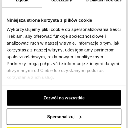
Certyfikaty
Niniejsza strona korzysta z plików cookie
Wykorzystujemy pliki cookie do spersonalizowania treści
i reklam, aby oferować funkcje społecznościowe i
analizować ruch w naszej witrynie. Informacje o tym, jak
korzystasz z naszej witryny, udostępniamy partnerom
Certyfikat
społecznościowym, reklamowym i analitycznym.
ISO 9001
Partnerzy mogą połączyć te informacje z innymi danymi
otrzymanymi od Ciebie lub uzyskanymi podczas
korzystania z ich usług.
Zezwól na wszystkie
Certyfikat
IQNet
Spersonalizuj