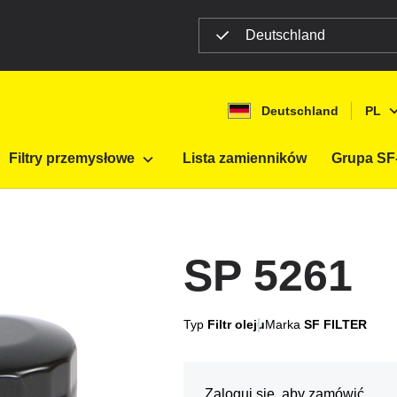
Deutschland
Deutschland
PL
Filtry przemysłowe
Lista zamienników
Grupa SF-
SP 5261
Typ
Filtr oleju
Marka
SF FILTER
Zaloguj się, aby zamówić