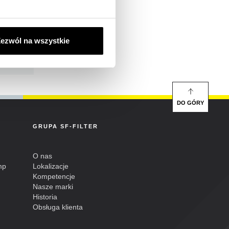
78
 3/4 -16
ezwól na wszystkie
0,287
DO GÓRY
GRUPA SF-FILTER
O nas
mp
Lokalizacje
Kompetencje
Nasze marki
Historia
Obsługa klienta