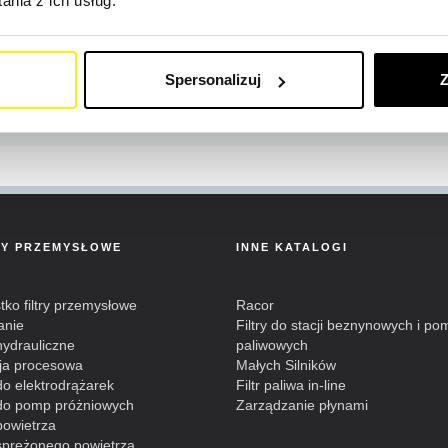
nia z ich usług.
UNF
Spersonalizuj
Z
RY PRZEMYSŁOWE
INNE KATALOGI
ko filtry przemysłowe
Racor
anie
Filtry do stacji beznynowych i po
 hydrauliczne
paliwowych
cja procesowa
Małych Silników
 do elektrodrążarek
Filtr paliwa in-line
y do pomp próżniowych
Zarządzanie płynami
 powietrza
 sprężonego powietrza