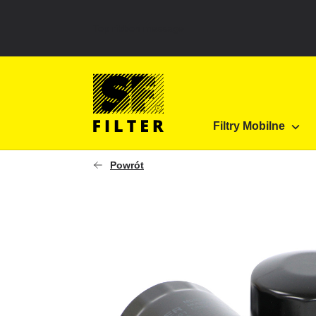
Top ribbon message
Strona główna SF Filter
...
SP 5261
Filtry Mobilne
SF-Filter
Powrót