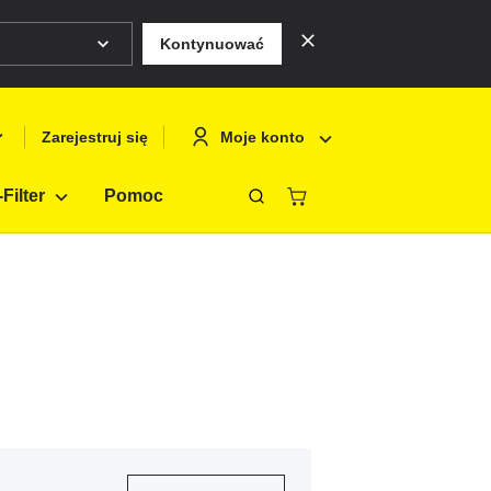
Kontynuować
Moje konto
Zarejestruj się
Filter
Pomoc
Zamknąć
Deutsch
Logowanie
English
Zarejestruj si
Français
Polski