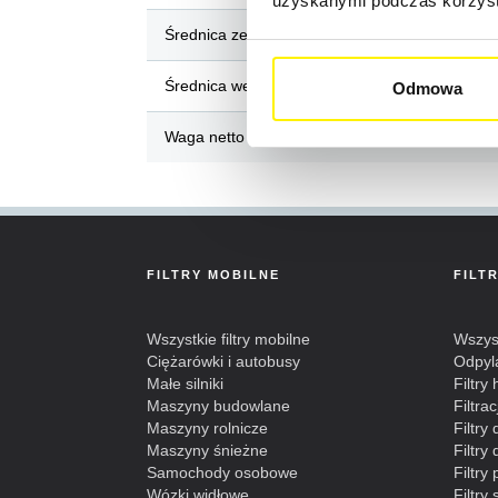
uzyskanymi podczas korzysta
Średnica zewnętrzna / Długość (mm)
Średnica wewnętrzna / Szerokość (mm)
Odmowa
Waga netto (kg)
FILTRY MOBILNE
FILT
Wszystkie filtry mobilne
Wszyst
Ciężarówki i autobusy
Odpyl
Małe silniki
Filtry
Maszyny budowlane
Filtra
Maszyny rolnicze
Filtry
Maszyny śnieżne
Filtr
Samochody osobowe
Filtry
Wózki widłowe
Filtry