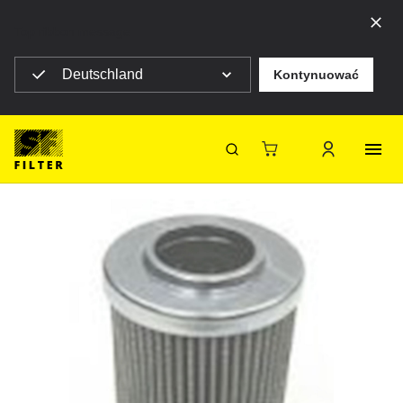
Top ribbon message
Deutschland
Kontynuować
Strona główna SF Filter
Maszyny budowlane
HY 13711
Powrót
SF-Filter