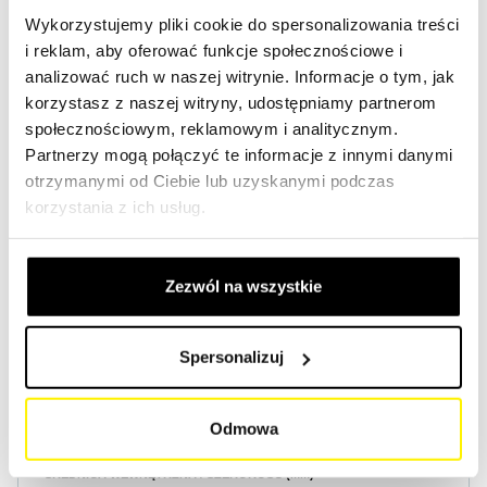
Wykorzystujemy pliki cookie do spersonalizowania treści
i reklam, aby oferować funkcje społecznościowe i
Utwórz konto
Utwórz konto
analizować ruch w naszej witrynie. Informacje o tym, jak
korzystasz z naszej witryny, udostępniamy partnerom
społecznościowym, reklamowym i analitycznym.
Partnerzy mogą połączyć te informacje z innymi danymi
otrzymanymi od Ciebie lub uzyskanymi podczas
korzystania z ich usług.
Specyfikacja produktu
Zezwól na wszystkie
WYSOKOŚĆ (MM)
43
Spersonalizuj
ŚREDNICA ZEWNĘTRZNA / DŁUGOŚĆ (MM)
35
Odmowa
ŚREDNICA WEWNĘTRZNA / SZEROKOŚĆ (MM)