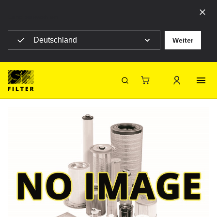
Land auswählen
Deutschland
Weiter
SF Filter Homepage
FFZ592-592-48V
Zurück
SF-Filter