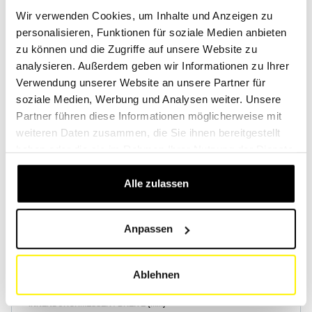
Wir verwenden Cookies, um Inhalte und Anzeigen zu
personalisieren, Funktionen für soziale Medien anbieten
Konto erstellen
Konto erstellen
zu können und die Zugriffe auf unsere Website zu
analysieren. Außerdem geben wir Informationen zu Ihrer
Verwendung unserer Website an unsere Partner für
soziale Medien, Werbung und Analysen weiter. Unsere
Partner führen diese Informationen möglicherweise mit
weiteren Daten zusammen, die Sie ihnen bereitgestellt
Produktspezifikationen
haben oder die sie im Rahmen Ihrer Nutzung der Dienste
gesammelt haben.
Alle zulassen
HÖHE (MM)
48
Anpassen
AUSSENDURCHMESSER / LÄNGE (MM)
592
Ablehnen
INNENDURCHMESSER / BREITE (MM)