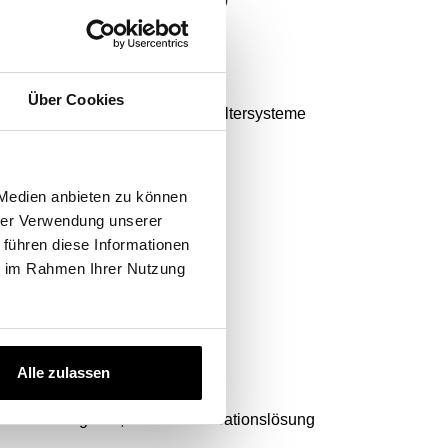
Über Cookies
raftstoff zu schützen. Unsere Filtersysteme
Link)
e, Aussendurchmesser, Länge,
 Medien anbieten zu können
ren in einwandfreiem Zustand.
hrer Verwendung unserer
 führen diese Informationen
ie im Rahmen Ihrer Nutzung
k)
Alle zulassen
lfen Ihnen gerne, die beste Filtrationslösung