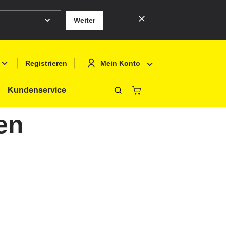
Weiter
Mein Konto
Registrieren
Kundenservice
Schliessen
en
Deutsch
Anmelden
English
Registrieren
Français
Polski