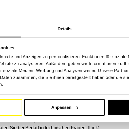
Details
ntscheidender Bedeutung, um den Motor vor Verunreinigungen im K
en dabei, den Motor effizient und reibungslos laufen zu lassen.
(
Cookies
atalog bietet Filtersysteme in verschiedenen Grössen wie Höh
nhalte und Anzeigen zu personalisieren, Funktionen für soziale
assen Sie sich auf unsere Filter und halten Sie Ihre Kleinmoto
Website zu analysieren. Außerdem geben wir Informationen zu I
r soziale Medien, Werbung und Analysen weiter. Unsere Partner
Filter für Kleinmotoren?
 Daten zusammen, die Sie ihnen bereitgestellt haben oder die s
n.
achen es leicht!
leinmotoren nach Referenznummern in unserer Suchmaschine
(Lin
Anpassen
n Sie bitte nicht, unseren Kundendienst zu kontaktieren. Wir he
raten Sie bei Bedarf in technischen Fragen.
(Link)