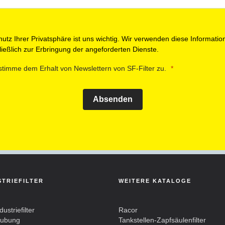
utz Ihrer Privatsphäre ist uns wichtig. Wir verwenden diese Informatio
ießlich zur Erbringung der angeforderten Dienste.
stimme dem Erhalt von Newslettern von SF-Filter zu.
Absenden
STRIEFILTER
WEITERE KATALOGE
dustriefilter
Racor
aubung
Tankstellen-Zapfsäulenfilter