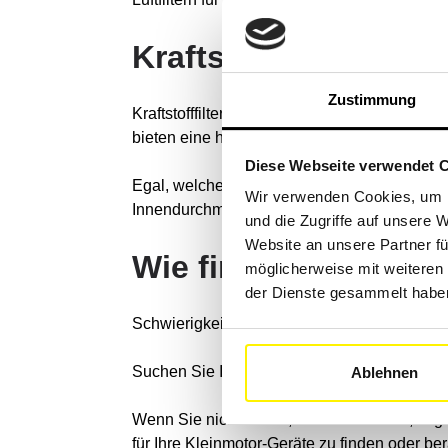
Kraftstofffilter
Zustimmung
Kraftstofffilter für Kleinmotoren sind von e
bieten eine hohe Filtrationsleistung und helf
Diese Webseite verwendet 
Egal, welche Grösse Sie benötigen, unser K
Wir verwenden Cookies, um I
Innendurchmesser, Gewinde oder Breite. Verl
und die Zugriffe auf unsere 
Website an unsere Partner fü
Wie finde ich meine 
möglicherweise mit weiteren
der Dienste gesammelt habe
Schwierigkeiten gibt es bei uns nicht – wir m
Suchen Sie Ihren Filtrationsprodukt für K
Ablehnen
Wenn Sie nicht finden, was Sie suchen, zöger
für Ihre Kleinmotor-Geräte zu finden oder be