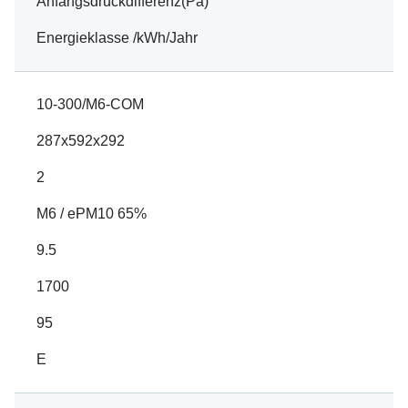
Anfangsdruckdifferenz(Pa)
Energieklasse /kWh/Jahr
10-300/M6-COM
287x592x292
2
M6 / ePM10 65%
9.5
1700
95
E