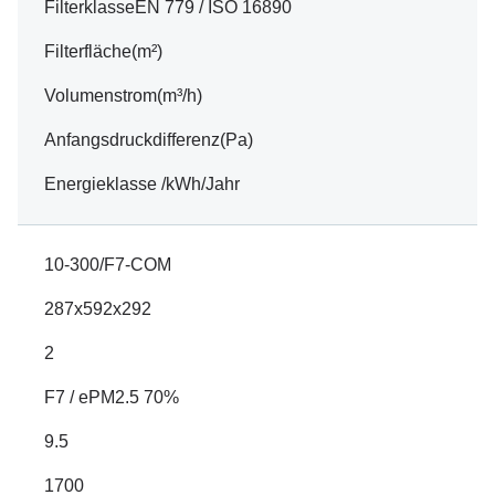
FilterklasseEN 779 / ISO 16890
Filterfläche(m²)
Volumenstrom(m³/h)
Anfangsdruckdifferenz(Pa)
Energieklasse /kWh/Jahr
10-300/F7-COM
287x592x292
2
F7 / ePM2.5 70%
9.5
1700