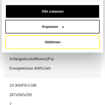
Artikel
gesammelt haben.
Alle zulassen
Abmessungen(mm)
AnzahlV
Anpassen
FilterklasseEN 779 / ISO 16890
Filterfläche(m²)
Ablehnen
Volumenstrom(m³/h)
Anfangsdruckdifferenz(Pa)
Energieklasse /kWh/Jahr
10-300/F8-COM
287x592x292
2