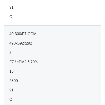
91
C
40-300/F7-COM
490x592x292
3
F7 / ePM2.5 70%
15
2800
91
C