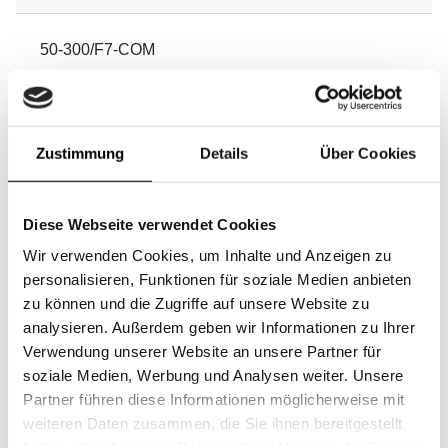
50-300/F7-COM
592x592x292
4
Zustimmung
Details
Über Cookies
F7 / ePM2.5 70%
19
Diese Webseite verwendet Cookies
3400
Wir verwenden Cookies, um Inhalte und Anzeigen zu
personalisieren, Funktionen für soziale Medien anbieten
91
zu können und die Zugriffe auf unsere Website zu
analysieren. Außerdem geben wir Informationen zu Ihrer
C / 1296 kWh
Verwendung unserer Website an unsere Partner für
soziale Medien, Werbung und Analysen weiter. Unsere
Partner führen diese Informationen möglicherweise mit
weiteren Daten zusammen, die Sie ihnen bereitgestellt
haben oder die sie im Rahmen Ihrer Nutzung der Dienste