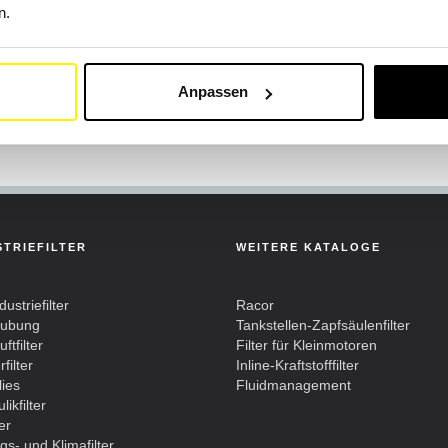
n.
3
Anpassen
STRIEFILTER
WEITERE KATALOGE
dustriefilter
Racor
aubung
Tankstellen-Zapfsäulenfilter
ftfilter
Filter für Kleinmotoren
filter
Inline-Kraftstofffilter
lies
Fluidmanagement
likfilter
ter
gs- und Klimafilter