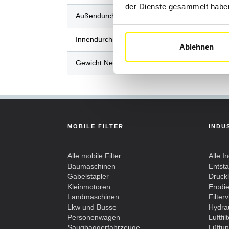
der Dienste gesammelt habe
Außendurchmesser / Länge (mm)
Innendurchmesser / Breite (mm)
Ablehnen
Gewicht Netto (kg)
MOBILE FILTER
INDU
Alle mobile Filter
Alle In
Baumaschinen
Entst
Gabelstapler
Drucklu
Kleinmotoren
Erodier
Landmaschinen
Filterv
Lkw und Busse
Hydrau
Personenwagen
Luftfil
Saugbaggerfahrzeuge
Lüftun