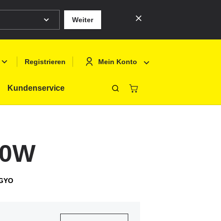
Weiter
Mein Konto
Registrieren
Kundenservice
Schliessen
Deutsch
Anmelden
English
Registrieren
50W
Français
Polski
OGYO