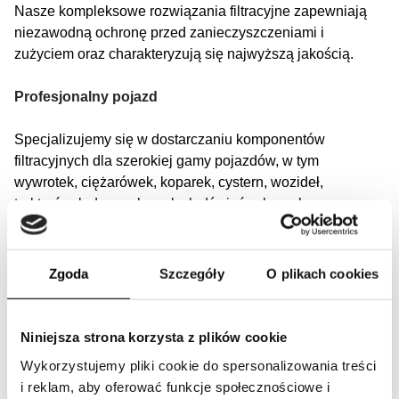
Nasze kompleksowe rozwiązania filtracyjne zapewniają
niezawodną ochronę przed zanieczyszczeniami i
zużyciem oraz charakteryzują się najwyższą jakością.
Profesjonalny pojazd
Specjalizujemy się w dostarczaniu komponentów
filtracyjnych dla szerokiej gamy pojazdów, w tym
wywrotek, ciężarówek, koparek, cystern, wozideł,
traktorów, ładowarek, małych dźwigów, koparko-
ładowarek, wózków widłowych oraz sprzętu budowlanego,
rolniczego i do odśnieżania.
Zgoda
Szczegóły
O plikach cookies
Nasza oferta filtrów obejmuje również ciężarówki, pojazdy
osobowe, autokary i wiele innych. Znajdziesz tutaj
zarówno filtry zamienne, jak i oryginalne dla maszyn takich
Niniejsza strona korzysta z plików cookie
marek jak:
Wykorzystujemy pliki cookie do spersonalizowania treści
i reklam, aby oferować funkcje społecznościowe i
STAR, DODGE, FORD, HYUNDAI, IVECO BUS, IVECO