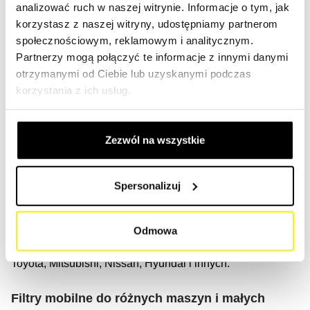
analizować ruch w naszej witrynie. Informacje o tym, jak
CAR, ISUZU, MAN, MERCEDES BENZ, VOLVO,
korzystasz z naszej witryny, udostępniamy partnerom
COMBILIFT.
społecznościowym, reklamowym i analitycznym.
Partnerzy mogą połączyć te informacje z innymi danymi
Zaufaj nam, aby znaleźć odpowiedni filtr, który przywróci
otrzymanymi od Ciebie lub uzyskanymi podczas
Twoje pojazdy do pracy i na drogę.
korzystania z ich usług.
Samochód osobowy
Zezwól na wszystkie
Znajdź odpowiednie rozwiązanie filtracyjne dla swojego
samochodu, kampera, sedana, liftbacka,
sportbacka/tourera/touringa, pick-upa, kombi, coupe,
Spersonalizuj
kabrioletu, pojazdu 4×4 i innych.
Nasze filtry są odpowiednie dla pojazdów wiodących
Odmowa
marek, takich jak Alfa Romeo, BMW, Chrysler, Audi,
Toyota, Mitsubishi, Nissan, Hyundai i innych.
Filtry mobilne do różnych maszyn i małych