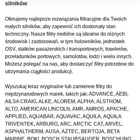
silników
Oferujemy najlepsze rozwiązania filtracyjne dla Twoich
małych silników, aby zapewnić ich doskonały stan
techniczny. Nasze filtry mobilne są idealne do różnych
środowisk i zastosowań, w tym holowników, jednostek
OSV, statków pasażerskich i transportowych, trawlerów,
przeładunków portowych, samolotów, łodzi i wielu innych.
Możesz polegać na nas, aby dostarczyć filtry potrzebne do
utrzymania ciągłości produkcji.
Wyszukaj teraz oryginalne lub zamienne filtry do
międzynarodowych marek, takich jak: ADVANCE, AEBI,
AILSA CRAIG, ALKE, ALOREM, ALPHA, ALSTHOM,
ALTO, AMERICAN LINCOLN, AMR, AMROS, APACHE,
APPLIED, AQUABAR, AQUAVAC, AQUILA, AQUILA
TRIVENTEK, ARBURG, ARC, ARCTIC CAT, ARVEL,
ASPHALTHERM, AUSA, AZTEC, BERTOJA, BETA
MARINE, BOKI, BOSCH STAUBSAUGER, BOSCHUNG,