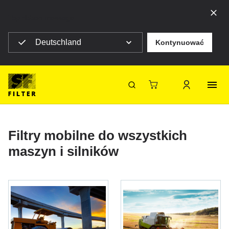
Top ribbon message
Deutschland
Kontynuować
Strona główna SF Filter
Produkty
Filtry do filtracji mobilnej
Filtry do filtracji mobilnej
SF-Filter
Filtry mobilne do wszystkich
maszyn i silników