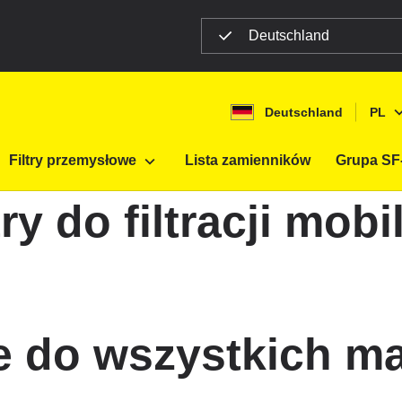
Deutschland
Deutschland
PL
tracji mobilnej
Filtry przemysłowe
Lista zamienników
Grupa SF-
try do filtracji mobi
ne do wszystkich m