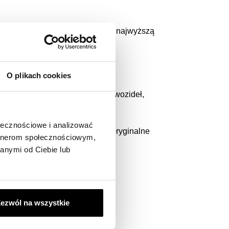
życiem oraz charakteryzują się najwyższą
O plikach cookies
 ciężarówek, koparek, cystern, wozideł,
olniczego i do odśnieżania.
ołecznościowe i analizować
 zarówno filtry zamienne, jak i oryginalne
artnerom społecznościowym,
anymi od Ciebie lub
COMBILIFT.
ezwól na wszystkie