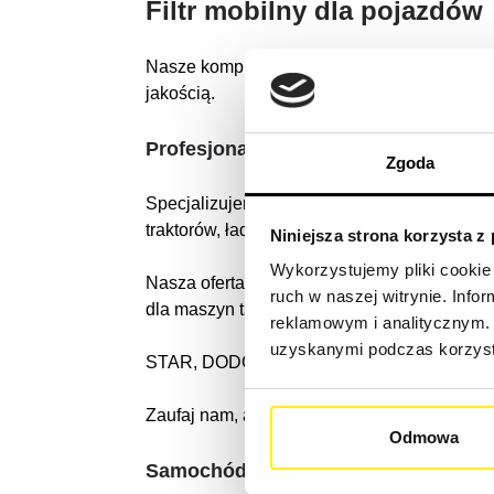
Filtr mobilny dla pojazdów
Nasze kompleksowe rozwiązania filtracyjne
jakością.
Profesjonalny pojazd
Zgoda
Specjalizujemy się w dostarczaniu komponent
traktorów, ładowarek, małych dźwigów, kopa
Niniejsza strona korzysta z
Wykorzystujemy pliki cookie 
Nasza oferta filtrów obejmuje również ciężar
ruch w naszej witrynie. Inf
dla maszyn takich marek jak:
reklamowym i analitycznym. 
uzyskanymi podczas korzysta
STAR, DODGE, FORD, HYUNDAI, IVECO B
Zaufaj nam, aby znaleźć odpowiedni filtr, kt
Odmowa
Samochód osobowy