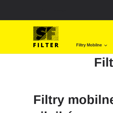
Top ribbon message
Strona główna SF Filter
Produkty
Filtry do fil
Filtry Mobilne
SF-Filter
Fil
Filtry mobil