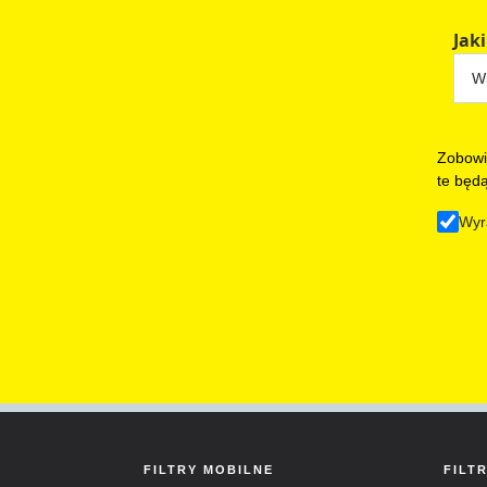
Jaki
Zobowi
te będ
Wyr
FILTRY MOBILNE
FILT