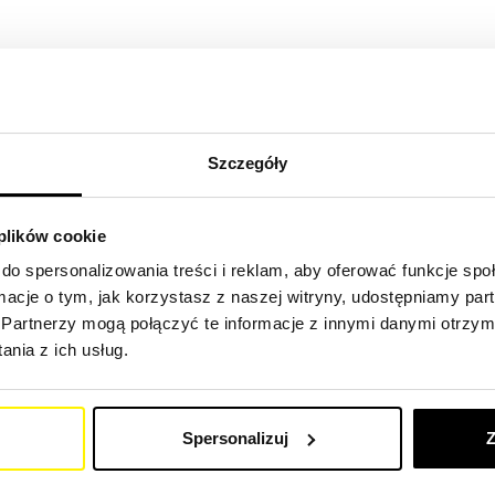
 zapewniają niezawodną ochronę przed zanieczyszczeniami i zu
Szczegóły
ów filtracyjnych dla szerokiej gamy pojazdów, w tym wywrotek,
rko-ładowarek, wózków widłowych oraz sprzętu budowlanego, r
 plików cookie
do spersonalizowania treści i reklam, aby oferować funkcje sp
ówki, pojazdy osobowe, autokary i wiele innych. Znajdziesz tutaj
ormacje o tym, jak korzystasz z naszej witryny, udostępniamy p
Partnerzy mogą połączyć te informacje z innymi danymi otrzym
nia z ich usług.
US, IVECO CAR, ISUZU, MAN, MERCEDES BENZ, VOLVO, 
óry przywróci Twoje pojazdy do pracy i na drogę.
Spersonalizuj
Z