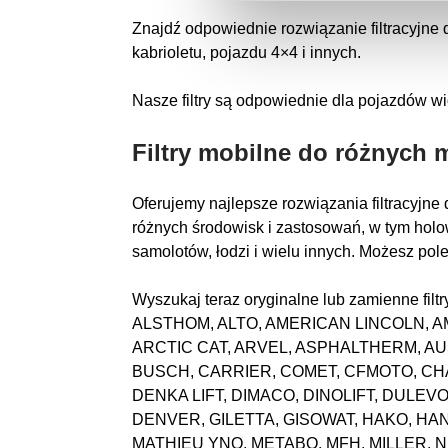
Znajdź odpowiednie rozwiązanie filtracyjne 
kabrioletu, pojazdu 4×4 i innych.
Nasze filtry są odpowiednie dla pojazdów wi
Filtry mobilne do różnych 
Oferujemy najlepsze rozwiązania filtracyjne 
różnych środowisk i zastosowań, w tym holo
samolotów, łodzi i wielu innych. Możesz pole
Wyszukaj teraz oryginalne lub zamienne f
ALSTHOM, ALTO, AMERICAN LINCOLN, A
ARCTIC CAT, ARVEL, ASPHALTHERM, A
BUSCH, CARRIER, COMET, CFMOTO, CH
DENKA LIFT, DIMACO, DINOLIFT, DULE
DENVER, GILETTA, GISOWAT, HAKO, 
MATHIEU YNO, METABO, MFH, MILLER, 