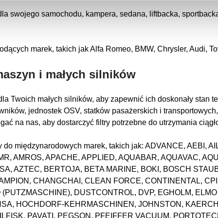
dla swojego samochodu, kampera, sedana, liftbacka, sportbacka/
odących marek, takich jak Alfa Romeo, BMW, Chrysler, Audi, Toy
maszyn i małych silników
dla Twoich małych silników, aby zapewnić ich doskonały stan te
wników, jednostek OSV, statków pasażerskich i transportowych
gać na nas, aby dostarczyć filtry potrzebne do utrzymania ciągł
iltry do międzynarodowych marek, takich jak: ADVANCE, AEBI
MR, AMROS, APACHE, APPLIED, AQUABAR, AQUAVAC, AQU
USA, AZTEC, BERTOJA, BETA MARINE, BOKI, BOSCH ST
AMPION, CHANGCHAI, CLEAN FORCE, CONTINENTAL, CP
VO (PUTZMASCHINE), DUSTCONTROL, DVP, EGHOLM, ELMO
HANSA, HOCHDORF-KEHRMASCHINEN, JOHNSTON, KAERCH
NILFISK, PAVATI, PEGSON, PFEIFFER VACUUM, PORTOT