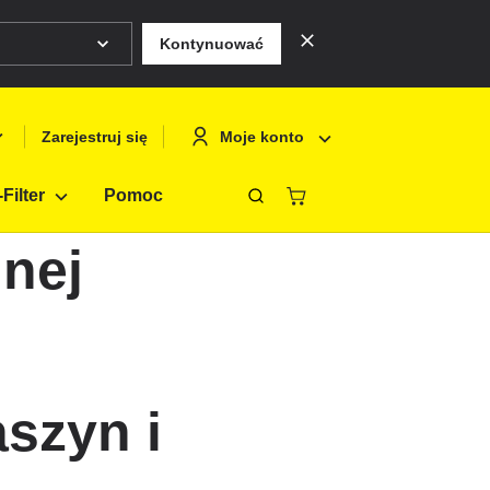
Kontynuować
Moje konto
Zarejestruj się
Filter
Pomoc
Zamknąć
lnej
Deutsch
Logowanie
English
Zarejestruj si
Français
Polski
aszyn i