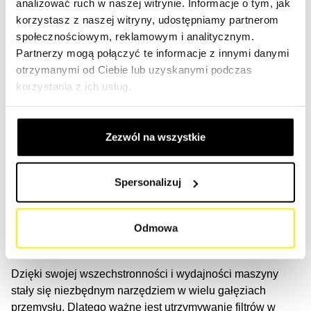
analizować ruch w naszej witrynie. Informacje o tym, jak
takich jak BMW, Mercedes-Benz, Audi, Volkswagen, Ford,
korzystasz z naszej witryny, udostępniamy partnerom
Toyota, Chevrolet, Porsche, Nissan, Honda i wiele innych,
społecznościowym, reklamowym i analitycznym.
ale możesz również wybrać sprawdzone filtry od SF-Filter.
Partnerzy mogą połączyć te informacje z innymi danymi
otrzymanymi od Ciebie lub uzyskanymi podczas
korzystania z ich usług.
U nas możesz być pewien najwyższej jakości, najlepszej
obsługi i szybkiej dostawy.
(Link)
Zezwól na wszystkie
Systemy filtrujące do wszystkich
aplikacji samochodów osobowych
Spersonalizuj
Klienci z całego świata korzystają z naszych filtrów,
ponieważ posiadamy ponad 40'000 filtrów referencyjnych,
Odmowa
które ułatwiają firmom znalezienie tego, czego potrzebują.
Dzięki swojej wszechstronności i wydajności maszyny
stały się niezbędnym narzędziem w wielu gałęziach
przemysłu. Dlatego ważne jest utrzymywanie filtrów w