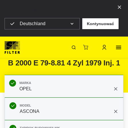
Top ribbon message
Deutschland
Kontynuować
Strona główna SF Filter
Produkty
Filtry do filtracji mobilnej
Samochody osobowe
Filtry do OPEL ASCONA ASCONA
SF-Filter
B 2000 E 79-8.81 4 Zyl 1979 Inj. 1
MARKA
OPEL
MODEL
ASCONA