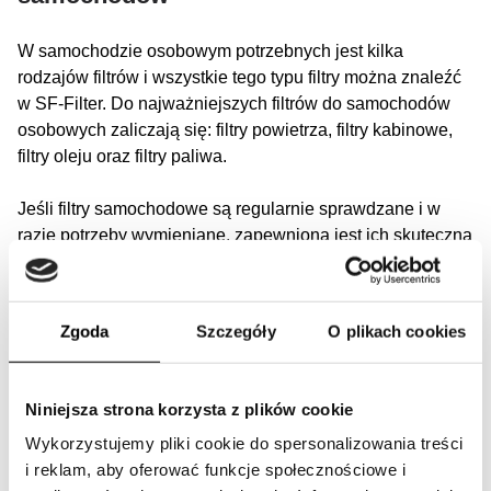
W samochodzie osobowym potrzebnych jest kilka
rodzajów filtrów i wszystkie tego typu filtry można znaleźć
w SF-Filter. Do najważniejszych filtrów do samochodów
osobowych zaliczają się: filtry powietrza, filtry kabinowe,
filtry oleju oraz filtry paliwa.
Jeśli filtry samochodowe są regularnie sprawdzane i w
razie potrzeby wymieniane, zapewniona jest ich skuteczna
filtracja, a tym samym zostaje zwiększona wydajność
pojazdu. W SF-Filter znajdziesz najlepsze rozwiązanie
filtrujące dla Twojej floty pojazdów.
(Link)
Zgoda
Szczegóły
O plikach cookies
Wyszukaj markę dla swojego środka
transportu
Niniejsza strona korzysta z plików cookie
Wykorzystujemy pliki cookie do spersonalizowania treści
Postaw na jakość i naszą niezawodność. Oferujemy nie
i reklam, aby oferować funkcje społecznościowe i
tylko oryginalne filtry do wszystkich możliwych marek,