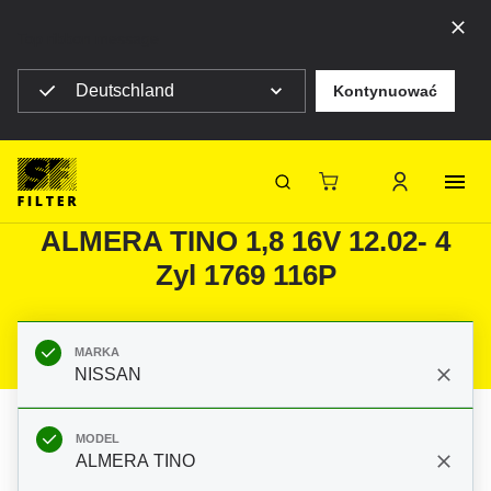
Top ribbon message
Deutschland
Kontynuować
Strona główna SF Filter
Produkty
Filtry do filtracji mobilnej
Samochody osobowe
Filtry do NISSAN ALMERA TINO
SF-Filter
ALMERA TINO 1,8 16V 12.02- 4
Zyl 1769 116P
MARKA
NISSAN
MODEL
ALMERA TINO