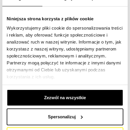
Jeśli filtry samochodowe są regularnie sprawdzane i w
razie potrzeby wymieniane, zapewniona jest ich skuteczna
Niniejsza strona korzysta z plików cookie
filtracja, a tym samym zostaje zwiększona wydajność
pojazdu. W SF-Filter znajdziesz najlepsze rozwiązanie
Wykorzystujemy pliki cookie do spersonalizowania treści
filtrujące dla Twojej floty pojazdów.
(Link)
i reklam, aby oferować funkcje społecznościowe i
analizować ruch w naszej witrynie. Informacje o tym, jak
Wyszukaj markę dla swojego środka
korzystasz z naszej witryny, udostępniamy partnerom
społecznościowym, reklamowym i analitycznym.
transportu
Partnerzy mogą połączyć te informacje z innymi danymi
otrzymanymi od Ciebie lub uzyskanymi podczas
Postaw na jakość i naszą niezawodność. Oferujemy nie
korzystania z ich usług.
tylko oryginalne filtry do wszystkich możliwych marek,
takich jak BMW, Mercedes-Benz, Audi, Volkswagen, Ford,
Toyota, Chevrolet, Porsche, Nissan, Honda i wiele innych,
Zezwól na wszystkie
ale możesz również wybrać sprawdzone filtry od SF-Filter.
Spersonalizuj
U nas możesz być pewien najwyższej jakości, najlepszej
obsługi i szybkiej dostawy.
(Link)