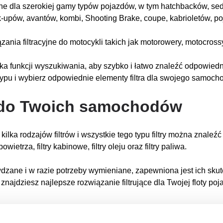
jne dla szerokiej gamy typów pojazdów, w tym hatchbacków, sed
-upów, avantów, kombi, Shooting Brake, coupe, kabrioletów, po
zania filtracyjne do motocykli takich jak motorowery, motocross
ika funkcji wyszukiwania, aby szybko i łatwo znaleźć odpowiedn
ypu i wybierz odpowiednie elementy filtra dla swojego samoch
ów do Twoich samochodów
a rodzajów filtrów i wszystkie tego typu filtry można znaleźć 
etrza, filtry kabinowe, filtry oleju oraz filtry paliwa.
wdzane i w razie potrzeby wymieniane, zapewniona jest ich skute
najdziesz najlepsze rozwiązanie filtrujące dla Twojej floty p
swojego środka transportu