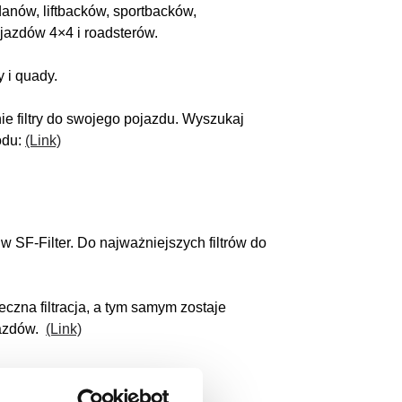
anów, liftbacków, sportbacków,
jazdów 4×4 i roadsterów.
y i quady.
ie filtry do swojego pojazdu. Wyszukaj
odu:
(Link)
w SF-Filter. Do najważniejszych filtrów do
czna filtracja, a tym samym zostaje
ojazdów.
(Link)