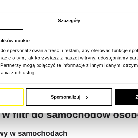
ujemy nie tylko oryginalne filtry do wszystkich możliwych mar
e, Nissan, Honda i wiele innych, ale możesz również wybrać sp
Szczegóły
 najlepszej obsługi i szybkiej dostawy.
(Link)
 plików cookie
do wszystkich aplikacji sam
do spersonalizowania treści i reklam, aby oferować funkcje sp
ormacje o tym, jak korzystasz z naszej witryny, udostępniamy p
Partnerzy mogą połączyć te informacje z innymi danymi otrzym
 filtrów, ponieważ posiadamy ponad 40'000 filtrów referencyjnych
nia z ich usług.
i maszyny stały się niezbędnym narzędziem w wielu gałęziach
ynną pracę.
Spersonalizuj
Z
a w filtr do samochodów oso
inowy w samochodach