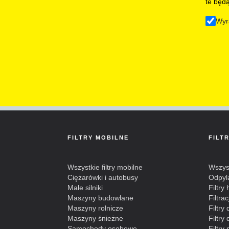
te będ
Wyr
FILTRY MOBILNE
FILT
Wszystkie filtry mobilne
Wszyst
Ciężarówki i autobusy
Odpyl
Małe silniki
Filtry
Maszyny budowlane
Filtra
Maszyny rolnicze
Filtry
Maszyny śnieżne
Filtr
Samochody osobowe
Filtry