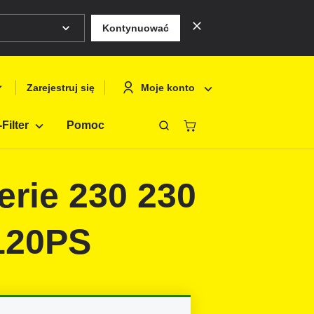
Kontynuować
Moje konto
Zarejestruj się
Filter
Pomoc
Zamknąć
Deutsch
Logowanie
rie 230 230
English
Zarejestruj si
Français
 120PS
Polski