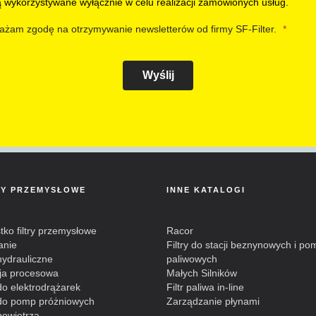
ą wykorzystywane wyłącznie w celu realizacji zamówionych usług.
ażam zgodę na otrzymywanie newsletterów od firmy SF-Filter.
Wyślij
RY PRZEMYSŁOWE
INNE KATALOGI
ko filtry przemysłowe
Racor
anie
Filtry do stacji beznynowych i po
 hydrauliczne
paliwowych
cja procesowa
Małych Silników
 do elektrodrążarek
Filtr paliwa in-line
y do pomp próżniowych
Zarządzanie płynami
 powietrza