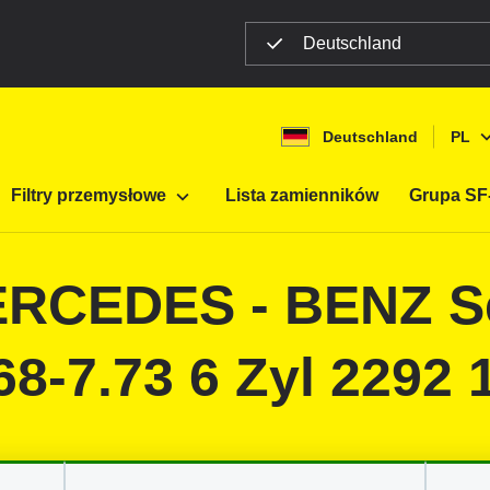
Deutschland
Deutschland
PL
ltracji mobilnej
Samochody osobowe
Filtry przemysłowe
Lista zamienników
Grupa SF-
MERCEDES - BENZ Se
.68-7.73 6 Zyl 2292