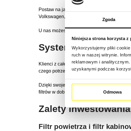
Postaw na jakość i naszą niezawodność. Ofer
Volkswagen, Ford, Toyota, Chevrolet, Porsch
Zgoda
U nas możesz być pewien najwyższej jakości,
Niniejsza strona korzysta z
Systemy filtrujące 
Wykorzystujemy pliki cookie 
ruch w naszej witrynie. Inf
reklamowym i analitycznym. 
Klienci z całego świata korzystają z naszych
uzyskanymi podczas korzysta
czego potrzebują.
Dzięki swojej wszechstronności i wydajnośc
filtrów w dobrym stanie, aby zapewnić ich pł
Odmowa
Zalety inwestowani
Filtr powietrza i filtr kab