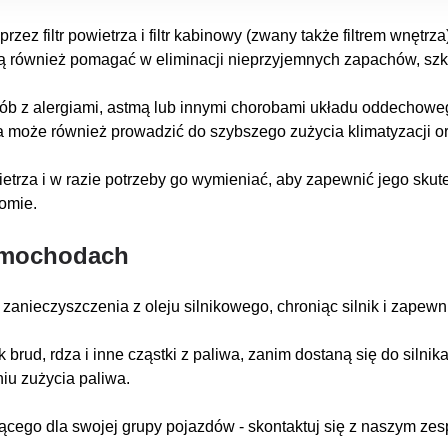
ez filtr powietrza i filtr kabinowy (zwany także filtrem wnętrza
y mogą również pomagać w eliminacji nieprzyjemnych zapachów, 
osób z alergiami, astmą lub innymi chorobami układu oddechow
ja może również prowadzić do szybszego zużycia klimatyzacji o
wietrza i w razie potrzeby go wymieniać, aby zapewnić jego skut
omie.
 samochodach
e zanieczyszczenia z oleju silnikowego, chroniąc silnik i zape
jak brud, rdza i inne cząstki z paliwa, zanim dostaną się do siln
niu zużycia paliwa.
jącego dla swojej grupy pojazdów - skontaktuj się z naszym zesp