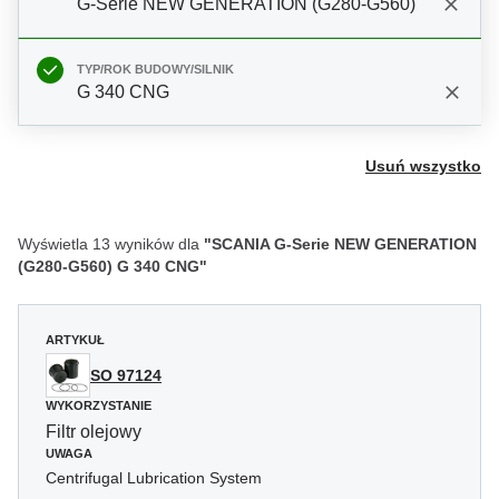
G-Serie NEW GENERATION (G280-G560)
TYP/ROK BUDOWY/SILNIK
G 340 CNG
Usuń wszystko
Wyświetla 13 wyników dla
"SCANIA G-Serie NEW GENERATION
(G280-G560) G 340 CNG"
ARTYKUŁ
SO 97124
WYKORZYSTANIE
Filtr olejowy
UWAGA
Centrifugal Lubrication System