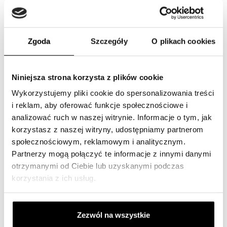
Logowanie
Zgoda
Szczegóły
O plikach cookies
ARTYKUŁ
SKL 46899
Niniejsza strona korzysta z plików cookie
WYKORZYSTANIE
Wykorzystujemy pliki cookie do spersonalizowania treści
Filtry kabinowe
i reklam, aby oferować funkcje społecznościowe i
UWAGA
analizować ruch w naszej witrynie. Informacje o tym, jak
Logowanie
korzystasz z naszej witryny, udostępniamy partnerom
społecznościowym, reklamowym i analitycznym.
Partnerzy mogą połączyć te informacje z innymi danymi
otrzymanymi od Ciebie lub uzyskanymi podczas
korzystania z ich usług.
Dodaj wszystko do ulubionych
Dodaj wszystko do koszyka zakupów
Zezwól na wszystkie