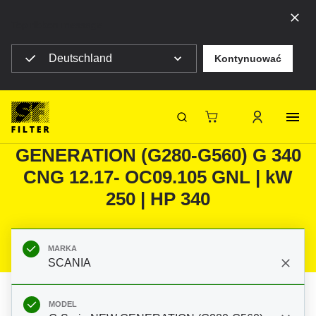
Top ribbon message
Deutschland
Kontynuować
Strona główna SF Filter
Produkty
Filtry do filtracji mobilnej
Samochody ciężarowe / Autobusy
Filtry do SCANIA G-Serie NEW
SF-Filter
GENERATION (G280-G560) G 340
CNG 12.17- OC09.105 GNL | kW
250 | HP 340
MARKA
SCANIA
MODEL