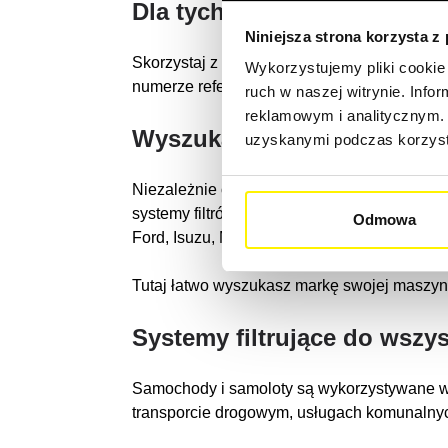
Dla tych i wielu innych poj
Niniejsza strona korzysta z
Skorzystaj z naszej przyjaznej dla użytkown
Wykorzystujemy pliki cookie 
numerze referencyjnym, modelu lub typie.
(L
ruch w naszej witrynie. Inf
reklamowym i analitycznym. 
Wyszukaj markę swojego p
uzyskanymi podczas korzysta
Niezależnie od tego, czy jest to oryginalny 
systemy filtrów do czołowych marek samocho
Odmowa
Ford, Isuzu, Mitsubishi itp.
Tutaj łatwo wyszukasz markę swojej maszy
Systemy filtrujące do wszys
Samochody i samoloty są wykorzystywane w w
transporcie drogowym, usługach komunalny