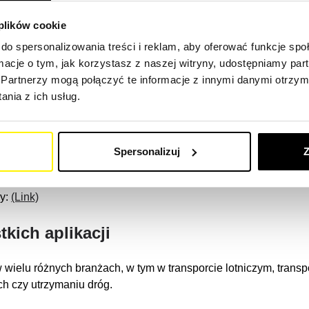
azdów zapewniamy idealne rozwiązania f
 plików cookie
ika funkcji wyszukiwania, aby znaleźć odpowiednie filtry do sw
do spersonalizowania treści i reklam, aby oferować funkcje sp
ink)
ormacje o tym, jak korzystasz z naszej witryny, udostępniamy p
Partnerzy mogą połączyć te informacje z innymi danymi otrzym
ojazdu transportowego
nia z ich usług.
filtr producenta, czy wysokiej jakości filtr SF, mamy coś odpowi
dów ciężarowych i autobusów, takich jak Mercedes-Benz, Volv
Spersonalizuj
Z
ny:
(Link)
tkich aplikacji
ielu różnych branżach, w tym w transporcie lotniczym, trans
ch czy utrzymaniu dróg.