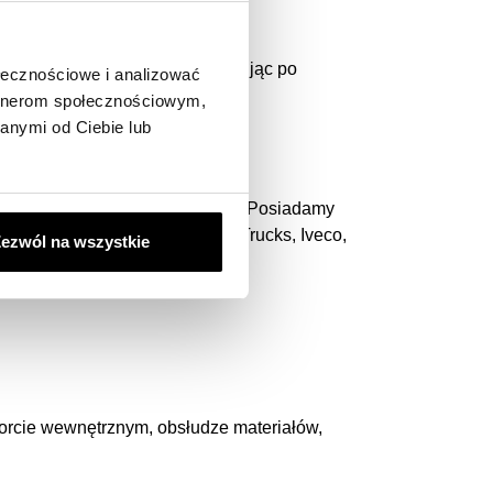
iltracyjne!
ojego środka transportu, wyszukując po
ołecznościowe i analizować
artnerom społecznościowym,
anymi od Ciebie lub
edniego dla Ciebie i Twojej marki! Posiadamy
o, MAN, Scania, DAF, Renault Trucks, Iveco,
ezwól na wszystkie
porcie wewnętrznym, obsłudze materiałów,