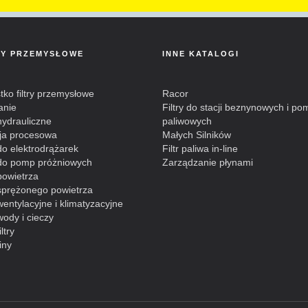
RY PRZEMYSŁOWE
INNE KATALOGI
ko filtry przemysłowe
Racor
anie
Filtry do stacji beznynowych i po
 hydrauliczne
paliwowych
cja procesowa
Małych Silników
 do elektrodrążarek
Filtr paliwa in-line
y do pomp próżniowych
Zarządzanie płynami
 powietrza
 sprężonego powietrza
 wentylacyjne i klimatyzacyjne
 wody i cieczy
ltry
iny