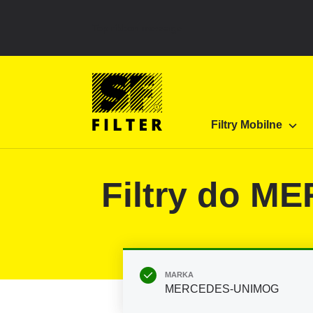
Top ribbon message
Strona główna SF Filter
Produkty
Filtry do fi
Filtry Mobilne
SF-Filter
Filtry do M
MARKA
MERCEDES-UNIMOG