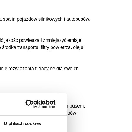
ia spalin pojazdów silnikowych i autobusów,
ć jakość powietrza i zmniejszyć emisję
dka transportu: filtry powietrza, oleju,
ie rozwiązania filtracyjne dla swoich
autobusem międzymiastowym, minibusem,
 może potrzebujesz systemu filtrów
ą, furgonetek lub lawet?
O plikach cookies