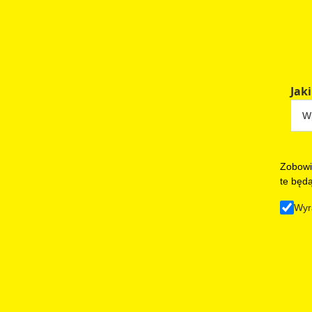
Jaki
Zobowi
te będ
Wyr