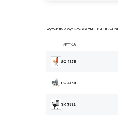
Wyświetla 3 wyników dla
"MERCEDES-UNIM
ARTYKUŁ
SO 4175
SO 4159
SK 3831