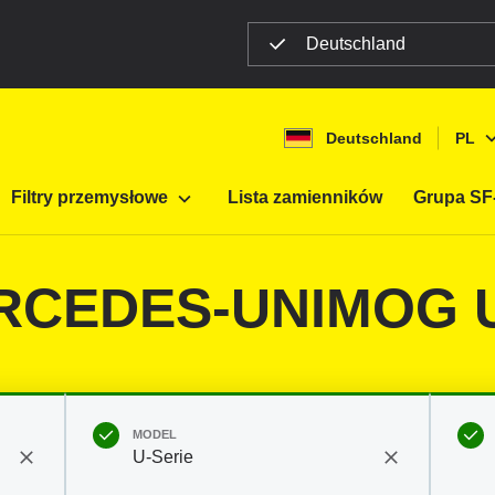
Deutschland
Deutschland
PL
ltracji mobilnej
Samochody ciężarowe / Autobusy
Filtry przemysłowe
Lista zamienników
Grupa SF-
ERCEDES-UNIMOG U
MODEL
U-Serie