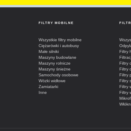
FILTRY MOBILNE
FILT
Wszystkie filtry mobilne
Wszyst
Ciężarówki i autobusy
Odpyl
Małe silniki
Filtry
Maszyny budowlane
Filtra
Maszyny rolnicze
Filtry
Maszyny śnieżne
Filtr
Samochody osobowe
Filtry
Wózki widłowe
Filtry
Zamiatarki
Filtry
Inne
Filtry
Mikrofi
Włókn