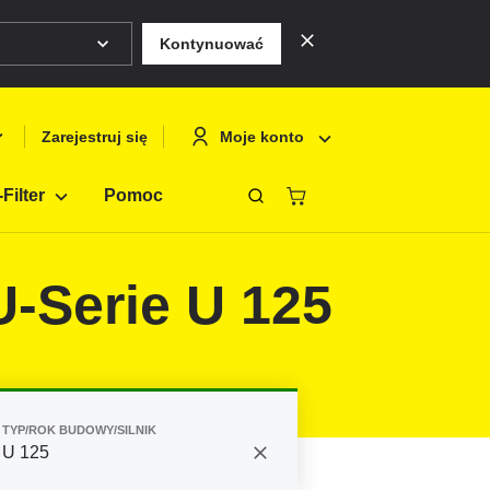
Kontynuować
Moje konto
Zarejestruj się
Filter
Pomoc
Zamknąć
Deutsch
Logowanie
-Serie U 125
English
Zarejestruj si
Français
Polski
TYP/ROK BUDOWY/SILNIK
U 125