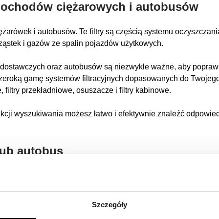
samochodów ciężarowych i autobusów
iężarówek i autobusów. Te filtry są częścią systemu oczyszczan
cząstek i gazów ze spalin pojazdów użytkowych.
t dostawczych oraz autobusów są niezwykle ważne, aby poprawi
zeroką gamę systemów filtracyjnych dopasowanych do Twojego śro
e, filtry przekładniowe, osuszacze i filtry kabinowe.
nkcji wyszukiwania możesz łatwo i efektywnie znaleźć odpowiedn
lub autobus
i miejskiej, autobusem szkolnym, autobusem wycieczkowym, 
ym, autobusem elektrycznym czy autobusem dalekobieżnym? A
 pojazdów chłodni, dźwigów, betoniarek, ciężarówek z platform
Szczegóły