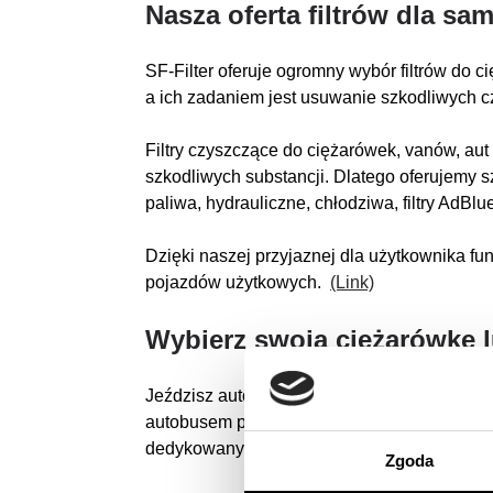
Nasza oferta filtrów dla 
SF-Filter oferuje ogromny wybór filtrów do c
a ich zadaniem jest usuwanie szkodliwych 
Filtry czyszczące do ciężarówek, vanów, au
szkodliwych substancji. Dlatego oferujemy s
paliwa, hydrauliczne, chłodziwa, filtry AdBlu
Dzięki naszej przyjaznej dla użytkownika fu
pojazdów użytkowych.
(Link)
Wybierz swoją ciężarówkę 
Jeździsz autokarem, autobusem komunikacj
autobusem piętrowym, autobusem przegubow
dedykowanych do naczep, wywrotek, cystern,
Zgoda