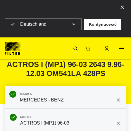
Top ribbon message
Deutschland
Kontynuować
Strona główna SF Filter
Produkty
Filtry do filtracji mobilnej
Samochody ciężarowe / Autobusy
Filtry do MERCEDES - BENZ
SF-Filter
ACTROS I (MP1) 96-03 2643 9.96-
12.03 OM541LA 428PS
MARKA
MERCEDES - BENZ
MODEL
ACTROS I (MP1) 96-03