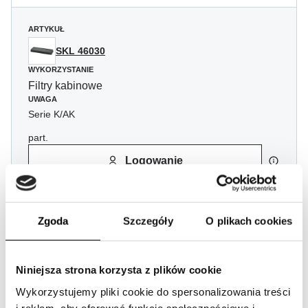
ARTYKUŁ
SKL 46030
WYKORZYSTANIE
Filtry kabinowe
UWAGA
Serie K/AK
part.
Logowanie
ARTYKUŁ
Zgoda
Szczegóły
O plikach cookies
SKL 46021-AK
WYKORZYSTANIE
Niniejsza strona korzysta z plików cookie
Filtry kabinowe
UWAGA
Wykorzystujemy pliki cookie do spersonalizowania treści
activated carbon
i reklam, aby oferować funkcje społecznościowe i