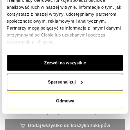
analizować ruch w naszej witrynie. Informacje o tym, jak
part.
korzystasz z naszej witryny, udostępniamy partnerom
Logowanie
społecznościowym, reklamowym i analitycznym.
Partnerzy mogą połączyć te informacje z innymi danymi
otrzymanymi od Ciebie lub uzyskanymi podczas
ARTYKUŁ
korzystania z ich usług.
SKL 2594
WYKORZYSTANIE
Zezwól na wszystkie
Filtry kabinowe
UWAGA
Spersonalizuj
Logowanie
Odmowa
Dodaj wszystko do ulubionych
Dodaj wszystko do koszyka zakupów