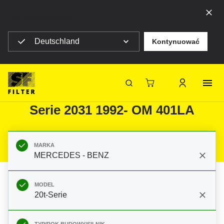
Top ribbon message
Deutschland
Kontynuować
Strona główna SF Filter
Produkty
Filtry do filtracji mobilnej
Samochody ciężarowe / Autobusy
Filtry do MERCEDES - BENZ 20t-
SF-Filter
Serie 2031 1992- OM 401LA
MARKA
MERCEDES - BENZ
MODEL
20t-Serie