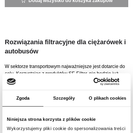
Dodaj wszystko do koszyka zakupów
Rozwiązania filtracyjne dla ciężarówek i
autobusów
W sektorze transportowym najważniejsze jest dotarcie do
celu. Korzystając z produktów SF-Filter, nie będzie już
żadnych wątpliwości. Skorzystaj z systemu wyszukiwania
według marki i modelu, aby szybko znaleźć filtry do
swojego pojazdu.
Zgoda
Szczegóły
O plikach cookies
Niniejsza strona korzysta z plików cookie
Wykorzystujemy pliki cookie do spersonalizowania treści