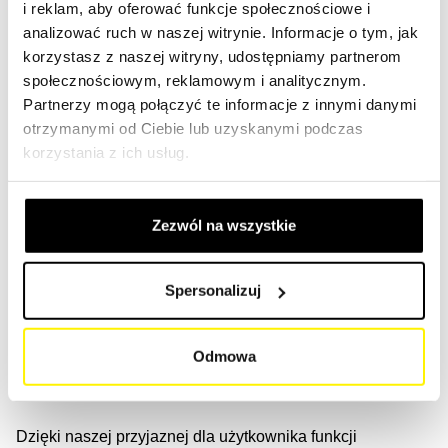
i reklam, aby oferować funkcje społecznościowe i
Nasza oferta filtrów dla samochodów
analizować ruch w naszej witrynie. Informacje o tym, jak
ciężarowych i autobusów
korzystasz z naszej witryny, udostępniamy partnerom
społecznościowym, reklamowym i analitycznym.
SF-Filter oferuje ogromny wybór filtrów do ciężarówek i
Partnerzy mogą połączyć te informacje z innymi danymi
autobusów. Te filtry są częścią systemu oczyszczania
otrzymanymi od Ciebie lub uzyskanymi podczas
spalin pojazdów silnikowych i autobusów, a ich zadaniem
korzystania z ich usług.
jest usuwanie szkodliwych cząstek i gazów ze spalin
pojazdów użytkowych.
Zezwól na wszystkie
Filtry czyszczące do ciężarówek, vanów, aut dostawczych
oraz autobusów są niezwykle ważne, aby poprawić jakość
Spersonalizuj
powietrza i zmniejszyć emisję szkodliwych substancji.
Dlatego oferujemy szeroką gamę systemów filtracyjnych
dopasowanych do Twojego środka transportu: filtry
Odmowa
powietrza, oleju, paliwa, hydrauliczne, chłodziwa, filtry
AdBlue, filtry przekładniowe, osuszacze i filtry kabinowe.
Dzięki naszej przyjaznej dla użytkownika funkcji