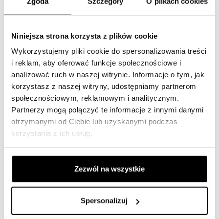
Zgoda
Szczegóły
O plikach cookies
Gwarancja dłuższej żywotności i lepszej wydajności.
SF-Filter oferuje pełną gamę rozwiązań w zakresie filtrów
Niniejsza strona korzysta z plików cookie
cząstek stałych spełniających wszystkie wymagania
Wykorzystujemy pliki cookie do spersonalizowania treści
maszyn napędzanych silnikiem, takich jak maszyny
i reklam, aby oferować funkcje społecznościowe i
rolnicze. Podobnie jak w przypadku maszyn budowlanych,
analizować ruch w naszej witrynie. Informacje o tym, jak
zastosowanie filtrów w maszynach rolniczych ma
korzystasz z naszej witryny, udostępniamy partnerom
kluczowe znaczenie dla zapewnienia ich skutecznej i
społecznościowym, reklamowym i analitycznym.
wydajnej pracy.
Partnerzy mogą połączyć te informacje z innymi danymi
otrzymanymi od Ciebie lub uzyskanymi podczas
Nasza oferta filtrów dla maszyn rolniczych
korzystania z ich usług.
Maszyny rolnicze potrzebują systemów filtrujących, takich
jak filtry powietrza, filtry hydrauliczne, filtry chłodziwa, filtr
Zezwól na wszystkie
oleju, filtr paliwa, filtr niebieski, filtr kabinowy, filtr
przekładniowy i filtr osuszacza, aby osiągnąć optymalną
wydajność.
Spersonalizuj