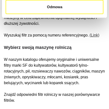
Utrzymanie w dobrym stanie systemów mikrofiltracji,
hydraulicznych, smarowania i filtrowania przyczynia się do
Odmowa
usuwania brudu, kurzu i innych cząstek z różnych części
maszyny w celu zapewnienia optymalnej wydajności i
dłuższej żywotności.
Wyszukaj filtr za pomocą numeru referencyjnego.
(Link)
Wybierz swoją maszynę rolniczą
W naszym katalogu oferujemy oryginalne i uniwersalne
filtry marki SF do kultywatorów, kultywatoró tylno-
rotacyjnych, pił, rozsiewaczy nawozów, ciągników, maszyn
żniwnych, opryskiwaczy, młocarni, kosiarek, pras
belujących, wycinarek lub koparek ssących.
Znajdź odpowiedni filtr rolniczy w naszej porównywarce
filtrów.