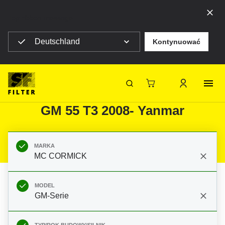
Top ribbon message
Deutschland
Kontynuować
Strona główna SF Filter
Produkty
Filtry do filtracji mobilnej
Maszyny rolnicze
Filtry do MC CORMICK GM-Serie
SF-Filter
GM 55 T3 2008- Yanmar
MARKA
MC CORMICK
MODEL
GM-Serie