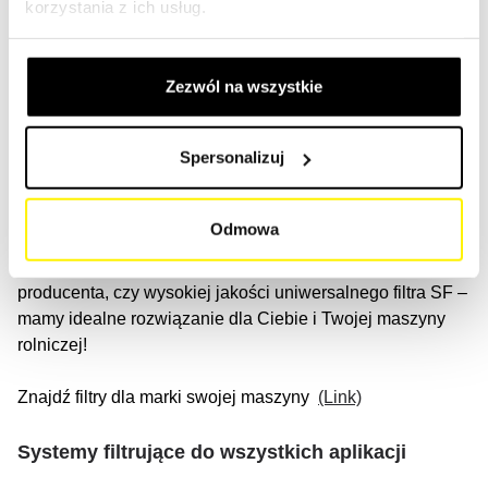
wysokiej jakości systemom filtracyjnym, dostępnym dla
korzystania z ich usług.
wszystkich marek na rynku.
W naszej ofercie znajdziesz filtry do wszystkich marek
Zezwól na wszystkie
maszyn rolniczych. Wystarczy, że wyszukasz swoją
maszynę, a znajdziesz topowe marki, takie jak Aebi,
Spersonalizuj
Claas, Deutz-Fahr, Fendt, John Deere, Kron, Kuhn,
Massey Ferguson, New Holland, Pöttinger, Kubota, CNH
Industrial, John Deere, Yanmar i wiele innych.
Odmowa
Niezależnie od tego, czy potrzebujesz oryginalnego filtra
producenta, czy wysokiej jakości uniwersalnego filtra SF –
mamy idealne rozwiązanie dla Ciebie i Twojej maszyny
rolniczej!
Znajdź filtry dla marki swojej maszyny
(Link)
Systemy filtrujące do wszystkich aplikacji