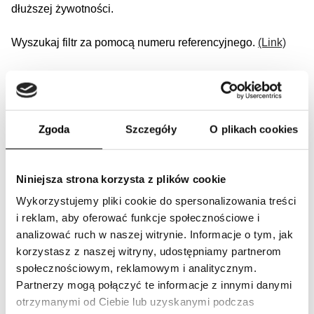
dłuższej żywotności.
Wyszukaj filtr za pomocą numeru referencyjnego.
(Link)
Wybierz swoją maszynę rolniczą
W naszym katalogu oferujemy oryginalne i uniwersalne
Zgoda
Szczegóły
O plikach cookies
filtry marki SF do kultywatorów, kultywatoró tylno-
rotacyjnych, pił, rozsiewaczy nawozów, ciągników, maszyn
żniwnych, opryskiwaczy, młocarni, kosiarek, pras
Niniejsza strona korzysta z plików cookie
belujących, wycinarek lub koparek ssących.
Wykorzystujemy pliki cookie do spersonalizowania treści
Znajdź odpowiedni filtr rolniczy w naszej porównywarce
i reklam, aby oferować funkcje społecznościowe i
filtrów.
analizować ruch w naszej witrynie. Informacje o tym, jak
korzystasz z naszej witryny, udostępniamy partnerom
Wyszukaj markę swojej maszyny rolniczej
społecznościowym, reklamowym i analitycznym.
Partnerzy mogą połączyć te informacje z innymi danymi
Chroń skutecznie swoją maszynę rolniczą dzięki naszym
otrzymanymi od Ciebie lub uzyskanymi podczas