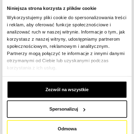
Dodaj wszystko do ulubionych
Niniejsza strona korzysta z plików cookie
Wykorzystujemy pliki cookie do spersonalizowania treści
Dodaj wszystko do koszyka zakupów
i reklam, aby oferować funkcje społecznościowe i
analizować ruch w naszej witrynie. Informacje o tym, jak
korzystasz z naszej witryny, udostępniamy partnerom
społecznościowym, reklamowym i analitycznym.
Partnerzy mogą połączyć te informacje z innymi danymi
otrzymanymi od Ciebie lub uzyskanymi podczas
Rozwiązania filtracyjne dla maszyn
korzystania z ich usług.
rolniczych
Zezwól na wszystkie
Spersonalizuj
Gwarancja dłuższej żywotności i lepszej wydajności.
SF-Filter oferuje pełną gamę rozwiązań w zakresie filtrów
Odmowa
cząstek stałych spełniających wszystkie wymagania