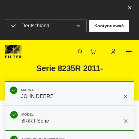
Top ribbon message
Deutschland
Kontynuować
Strona główna SF Filter
Produkty
Filtry do filtracji mobilnej
Maszyny rolnicze
Filtry do JOHN DEERE 8R/RT-
SF-Filter
Serie 8235R 2011-
MARKA
JOHN DEERE
MODEL
8R/RT-Serie