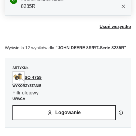
TYP/ROK BUDOWY/SILNIK
8235R
Usuń wszystko
Wyświetla 12 wyników dla
"JOHN DEERE 8R/RT-Serie 8235R"
ARTYKUŁ
SO 4759
WYKORZYSTANIE
Filtr olejowy
UWAGA
Logowanie