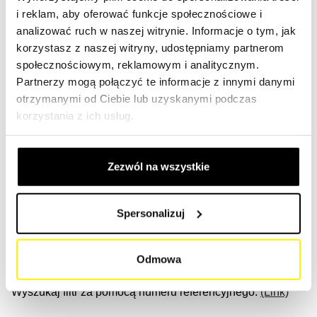
kluczowe znaczenie dla zapewnienia ich skutecznej i
i reklam, aby oferować funkcje społecznościowe i
wydajnej pracy.
analizować ruch w naszej witrynie. Informacje o tym, jak
korzystasz z naszej witryny, udostępniamy partnerom
Nasza oferta filtrów dla maszyn rolniczych
społecznościowym, reklamowym i analitycznym.
Partnerzy mogą połączyć te informacje z innymi danymi
Maszyny rolnicze potrzebują systemów filtrujących, takich
otrzymanymi od Ciebie lub uzyskanymi podczas
jak filtry powietrza, filtry hydrauliczne, filtry chłodziwa, filtr
korzystania z ich usług.
oleju, filtr paliwa, filtr niebieski, filtr kabinowy, filtr
przekładniowy i filtr osuszacza, aby osiągnąć optymalną
wydajność.
Zezwól na wszystkie
Utrzymanie w dobrym stanie systemów mikrofiltracji,
hydraulicznych, smarowania i filtrowania przyczynia się do
Spersonalizuj
usuwania brudu, kurzu i innych cząstek z różnych części
maszyny w celu zapewnienia optymalnej wydajności i
dłuższej żywotności.
Odmowa
Wyszukaj filtr za pomocą numeru referencyjnego.
(Link)