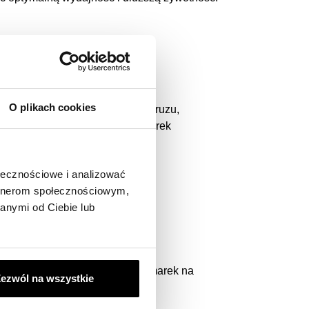
O plikach cookies
w, małych dźwigów, koparek do gruzu,
ek, klasycznych ładowarek, koparek
ych, mini koparek lub koparek
ołecznościowe i analizować
artnerom społecznościowym,
anymi od Ciebie lub
 odpowiedniemu dla wszystkich marek na
ezwól na wszystkie