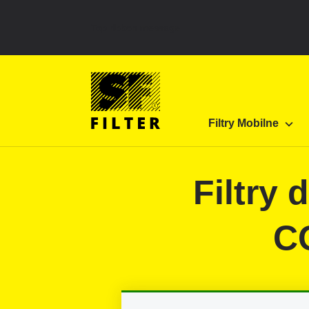
Top ribbon message
Strona główna SF Filter
Produkty
Filtry do fi
Filtry Mobilne
SF-Filter
Filtr
C