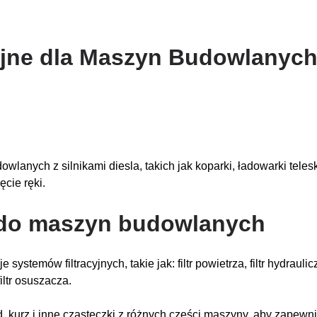
yjne dla Maszyn Budowlanyc
wlanych z silnikami diesla, takich jak koparki, ładowarki tele
cie ręki.
w do maszyn budowlanych
ów filtracyjnych, takie jak: filtr powietrza, filtr hydrauliczny, fi
filtr osuszacza.
, kurz i inne cząsteczki z różnych części maszyny, aby zapew