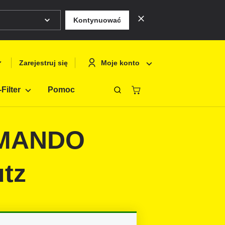
Kontynuować
Moje konto
Zarejestruj się
Filter
Pomoc
Zamknąć
Deutsch
Logowanie
MMANDO
English
Zarejestruj si
Français
tz
Polski