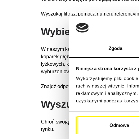
Wyszukaj filtr za pomocą numeru referencyj
Wybierz swoją mas
Zgoda
W naszym katalogu znajdziesz oryginalne i u
koparek głębinowych, ładowarek teleskopowy
łyżkowych, koparek mobilnych, maszyn asfal
Niniejsza strona korzysta z
wyburzeniowych.
Wykorzystujemy pliki cookie 
ruch w naszej witrynie. Inf
Znajdź odpowiedni typ maszyny budowlanej 
reklamowym i analitycznym. 
uzyskanymi podczas korzysta
Wyszukaj markę ma
Chroń swoją maszynę budowlaną skutecznie 
Odmowa
rynku.