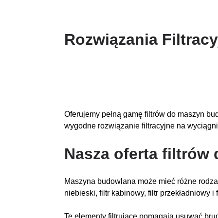
Rozwiązania Filtrac
Oferujemy pełną gamę filtrów do maszyn budo
wygodne rozwiązanie filtracyjne na wyciągnię
Nasza oferta filtró
Maszyna budowlana może mieć różne rodzaje system
niebieski, filtr kabinowy, filtr przekładniowy i 
Te elementy filtrujące pomagają usuwać brud