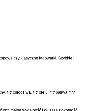
h
skopowe czy klasyczne ładowarki. Szybkie i
ltr chłodziwa, filtr oleju, filtr paliwa, filtr
nić optymalną wydajność i dłuższą żywotność.