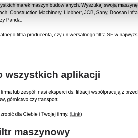
zystkich marek maszyn budowlanych. Wyszukaj swoją maszynę i z
achi Construction Machinery, Liebherr, JCB, Sany, Doosan Inf
 czy Panda.
nalnego filtra producenta, czy uniwersalnego filtra SF w najwy
o wszystkich aplikacji
irma lub zespół, nasi eksperci ds. filtracji współpracują z przed
w, górnictwo czy transport.
zrobić dla Ciebie i Twojej firmy.
(Link)
filtr maszynowy