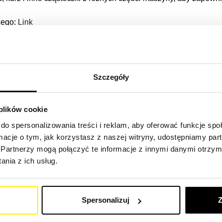
nego:
Link
zynę budowlaną
Szczegóły
niwersalne filtry SF do ciągników, koparek, wywrotek, traktoró
ch, równiarek, wozideł, koparek, koparko-ładowarek, spychar
towych, wozów ssących, koparek ssących, koparek hydrauliczn
 plików cookie
do spersonalizowania treści i reklam, aby oferować funkcje sp
ormacje o tym, jak korzystasz z naszej witryny, udostępniamy p
w naszej porównywarce filtrów.
(Link)
Partnerzy mogą połączyć te informacje z innymi danymi otrzym
nia z ich usług.
szyny budowlanej
– dzięki naszemu wysokiej jakości urządzeniu filtracyjnemu,
Spersonalizuj
Z