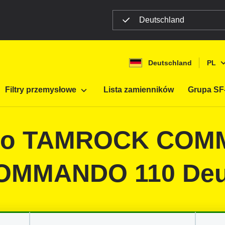
Deutschland
Deutschland
PL
ltracji mobilnej
Maszyny budowlane
Filtry przemysłowe
Lista zamienników
Grupa SF-
y do TAMROCK CO
OMMANDO 110 Deu