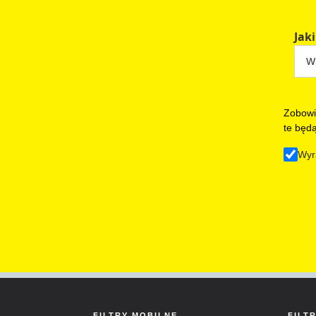
Jaki
Zobowi
te będ
Wyr
FILTRY MOBILNE
FILT