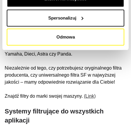
U nas znajdziesz elementy filtracyjne do wszystkich marek
Spersonalizuj
maszyn budowlanych. Wyszukaj swoją maszynę i znajdź
topowe marki, takie jak Caterpillar, Komatsu, Volvo
Construction Equipment, Hitachi Construction Machinery,
Odmowa
Liebherr, JCB, Sany, Doosan Infracore, Hyundai
Construction Equip, XCMG, Mitsubishi, Samsung,
Yamaha, Dieci, Astra czy Panda.
Niezależnie od tego, czy potrzebujesz oryginalnego filtra
producenta, czy uniwersalnego filtra SF w najwyższej
jakości – mamy odpowiednie rozwiązanie dla Ciebie!
Znajdź filtry do marki swojej maszyny.
(Link)
Systemy filtrujące do wszystkich
aplikacji