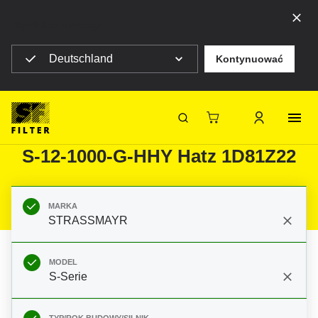
Top ribbon message
Deutschland
Kontynuować
Strona główna SF Filter
Produkty
Filtry do filtracji mobilnej
Maszyny budowlane
Filtry do STRASSMAYR S-Serie
SF-Filter
S-12-1000-G-HHY Hatz 1D81Z22
MARKA
STRASSMAYR
MODEL
S-Serie