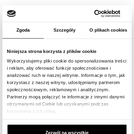
W naszym katalogu znajdziesz oryginalne i uniwersalne
filtry SF do ciągników, koparek, wywrotek, traktorów,
małych dźwigów, koparek do gruzu, koparek głębinowych,
ładowarek teleskopowych, równiarek, wozideł, koparek,
Zgoda
Szczegóły
O plikach cookies
koparko-ładowarek, spycharek, klasycznych ładowarek,
koparek łyżkowych, koparek mobilnych, maszyn
asfaltowych, wozów ssących, koparek ssących, koparek
Niniejsza strona korzysta z plików cookie
hydraulicznych, mini koparek lub koparek
Wykorzystujemy pliki cookie do spersonalizowania treści
wyburzeniowych.
i reklam, aby oferować funkcje społecznościowe i
analizować ruch w naszej witrynie. Informacje o tym, jak
Znajdź odpowiedni typ maszyny budowlanej w naszej
korzystasz z naszej witryny, udostępniamy partnerom
porównywarce filtrów.
(Link)
społecznościowym, reklamowym i analitycznym.
Partnerzy mogą połączyć te informacje z innymi danymi
Wyszukaj markę maszyny budowlanej
otrzymanymi od Ciebie lub uzyskanymi podczas
korzystania z ich usług.
Chroń swoją maszynę budowlaną skutecznie – dzięki
naszemu wysokiej jakości urządzeniu filtracyjnemu,
odpowiedniemu dla wszystkich marek na rynku.
Zezwól na wszystkie