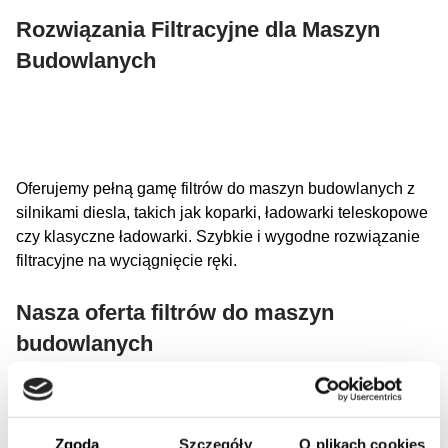
Rozwiązania Filtracyjne dla Maszyn
Budowlanych
Oferujemy pełną gamę filtrów do maszyn budowlanych z
silnikami diesla, takich jak koparki, ładowarki teleskopowe
czy klasyczne ładowarki. Szybkie i wygodne rozwiązanie
filtracyjne na wyciągnięcie ręki.
Nasza oferta filtrów do maszyn
budowlanych
Maszyna budowlana może mieć różne rodzaje systemów
filtracyjnych, takie jak: filtr powietrza, filtr hydrauliczny, filtr
chłodziwa, filtr oleju, filtr paliwa, filtr niebieski, filtr
Zgoda
Szczegóły
O plikach cookies