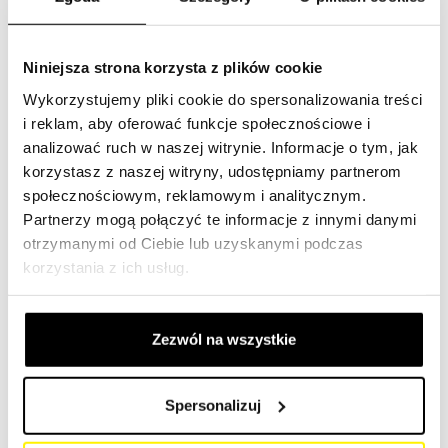
kabinowy, filtr przekładniowy i filtr osuszacza.
Te elementy filtrujące pomagają usuwać brud, kurz i inne
Niniejsza strona korzysta z plików cookie
cząsteczki z różnych części maszyny, aby zapewnić
Wykorzystujemy pliki cookie do spersonalizowania treści
optymalną wydajność i dłuższą żywotność.
i reklam, aby oferować funkcje społecznościowe i
analizować ruch w naszej witrynie. Informacje o tym, jak
Wyszukaj filtr za pomocą numeru referencyjnego:
Link
korzystasz z naszej witryny, udostępniamy partnerom
społecznościowym, reklamowym i analitycznym.
Wybierz swoją maszynę budowlaną
Partnerzy mogą połączyć te informacje z innymi danymi
otrzymanymi od Ciebie lub uzyskanymi podczas
W naszym katalogu znajdziesz oryginalne i uniwersalne
korzystania z ich usług.
filtry SF do ciągników, koparek, wywrotek, traktorów,
małych dźwigów, koparek do gruzu, koparek głębinowych,
ładowarek teleskopowych, równiarek, wozideł, koparek,
Zezwól na wszystkie
koparko-ładowarek, spycharek, klasycznych ładowarek,
koparek łyżkowych, koparek mobilnych, maszyn
Spersonalizuj
asfaltowych, wozów ssących, koparek ssących, koparek
hydraulicznych, mini koparek lub koparek