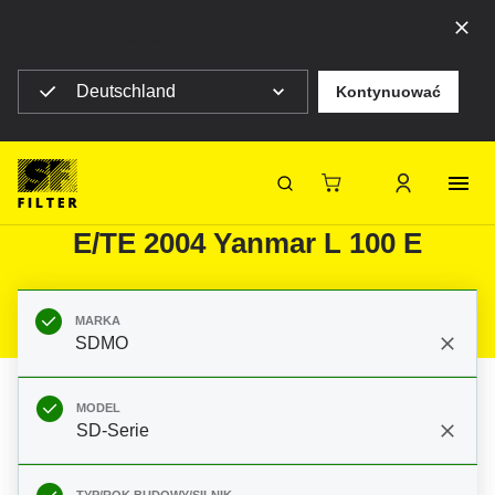
Top ribbon message
Deutschland
Kontynuować
Strona główna SF Filter
Produkty
Filtry do filtracji mobilnej
Maszyny budowlane
Filtry do SDMO SD-Serie SD 6000
SF-Filter
E/TE 2004 Yanmar L 100 E
MARKA
SDMO
MODEL
SD-Serie