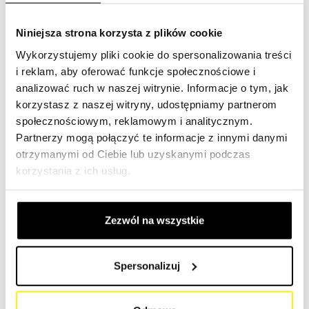
Znajdź odpowiedni typ maszyny budowlanej w naszej
porównywarce filtrów.
(Link)
Niniejsza strona korzysta z plików cookie
Wykorzystujemy pliki cookie do spersonalizowania treści
Wyszukaj markę maszyny budowlanej
i reklam, aby oferować funkcje społecznościowe i
analizować ruch w naszej witrynie. Informacje o tym, jak
Chroń swoją maszynę budowlaną skutecznie – dzięki
korzystasz z naszej witryny, udostępniamy partnerom
naszemu wysokiej jakości urządzeniu filtracyjnemu,
społecznościowym, reklamowym i analitycznym.
odpowiedniemu dla wszystkich marek na rynku.
Partnerzy mogą połączyć te informacje z innymi danymi
otrzymanymi od Ciebie lub uzyskanymi podczas
U nas znajdziesz elementy filtracyjne do wszystkich marek
korzystania z ich usług.
maszyn budowlanych. Wyszukaj swoją maszynę i znajdź
topowe marki, takie jak Caterpillar, Komatsu, Volvo
Construction Equipment, Hitachi Construction Machinery,
Zezwól na wszystkie
Liebherr, JCB, Sany, Doosan Infracore, Hyundai
Construction Equip, XCMG, Mitsubishi, Samsung,
Yamaha, Dieci, Astra czy Panda.
Spersonalizuj
Niezależnie od tego, czy potrzebujesz oryginalnego filtra