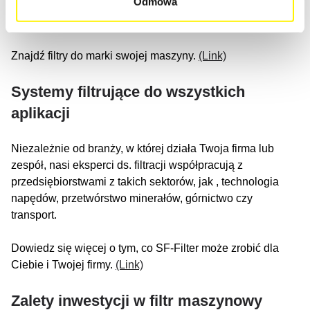
Odmowa
producenta, czy uniwersalnego filtra SF w najwyższej
jakości – mamy odpowiednie rozwiązanie dla Ciebie!
Znajdź filtry do marki swojej maszyny.
(Link)
Systemy filtrujące do wszystkich
aplikacji
Niezależnie od branży, w której działa Twoja firma lub
zespół, nasi eksperci ds. filtracji współpracują z
przedsiębiorstwami z takich sektorów, jak , technologia
napędów, przetwórstwo minerałów, górnictwo czy
transport.
Dowiedz się więcej o tym, co SF-Filter może zrobić dla
Ciebie i Twojej firmy.
(Link)
Zalety inwestycji w filtr maszynowy