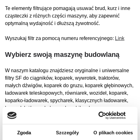
Te elementy filtrujące pomagają usuwać brud, kurz i inne
cząsteczki z różnych części maszyny, aby zapewnić
optymalną wydajność i dłuższą żywotność.
Wyszukaj filtr za pomocą numeru referencyjnego:
Link
Wybierz swoją maszynę budowlaną
W naszym katalogu znajdziesz oryginalne i uniwersalne
filtry SF do ciągników, koparek, wywrotek, traktorów,
małych dźwigów, koparek do gruzu, koparek głębinowych,
ładowarek teleskopowych, równiarek, wozideł, koparek,
koparko-ładowarek, spycharek, klasycznych ładowarek,
koparek łyżkowych, koparek mobilnych, maszyn
asfaltowych, wozów ssących, koparek ssących, koparek
hydraulicznych, mini koparek lub koparek
wyburzeniowych.
Zgoda
Szczegóły
O plikach cookies