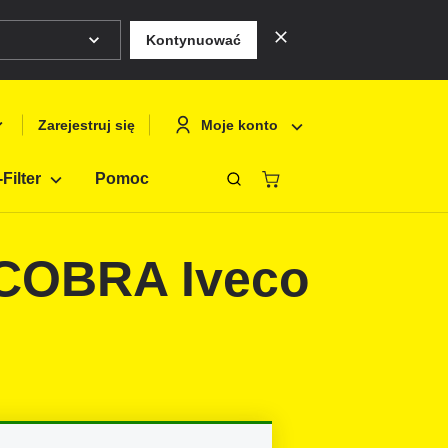
Kontynuować
Moje konto
Zarejestruj się
Filter
Pomoc
Zamknąć
Deutsch
Logowanie
 COBRA Iveco
English
Zarejestruj si
Français
Polski