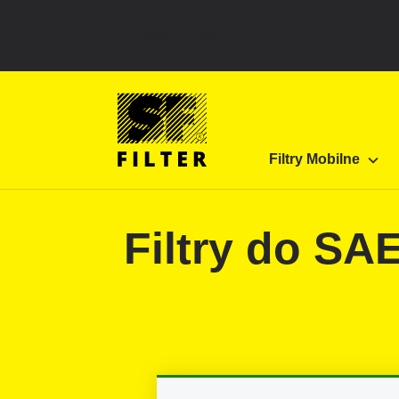
Top ribbon message
Strona główna SF Filter
Produkty
Filtry do fi
Filtry Mobilne
SF-Filter
Filtry do S