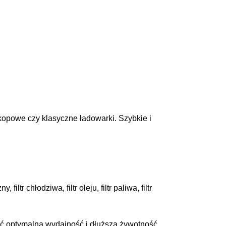
h
skopowe czy klasyczne ładowarki. Szybkie i
ltr chłodziwa, filtr oleju, filtr paliwa, filtr
nić optymalną wydajność i dłuższą żywotność.