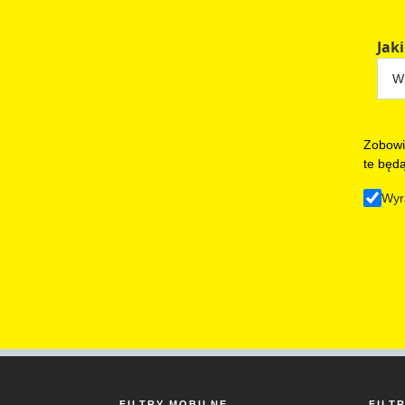
Jaki
Zobowi
te będ
Wyr
FILTRY MOBILNE
FILT