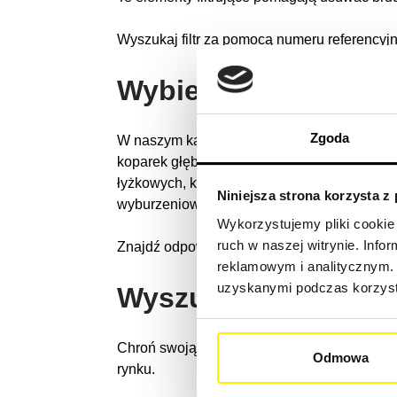
Wyszukaj filtr za pomocą numeru referencyj
Wybierz swoją mas
Zgoda
W naszym katalogu znajdziesz oryginalne i u
koparek głębinowych, ładowarek teleskopowy
łyżkowych, koparek mobilnych, maszyn asfal
Niniejsza strona korzysta z
wyburzeniowych.
Wykorzystujemy pliki cookie 
ruch w naszej witrynie. Inf
Znajdź odpowiedni typ maszyny budowlanej 
reklamowym i analitycznym. 
uzyskanymi podczas korzysta
Wyszukaj markę ma
Chroń swoją maszynę budowlaną skutecznie 
Odmowa
rynku.