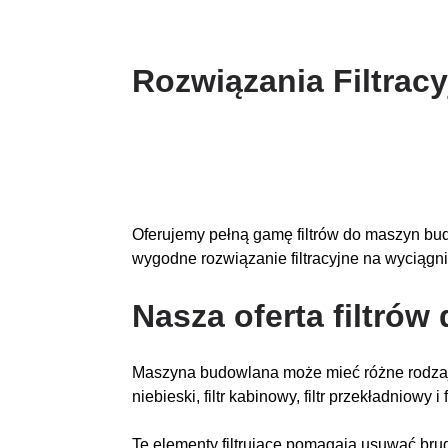
Rozwiązania Filtrac
Oferujemy pełną gamę filtrów do maszyn budo
wygodne rozwiązanie filtracyjne na wyciągnię
Nasza oferta filtró
Maszyna budowlana może mieć różne rodzaje system
niebieski, filtr kabinowy, filtr przekładniowy i 
Te elementy filtrujące pomagają usuwać brud