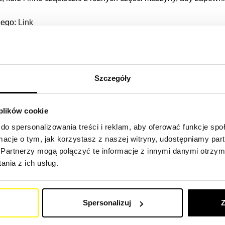
nego:
Link
zynę budowlaną
Szczegóły
niwersalne filtry SF do ciągników, koparek, wywrotek, traktoró
ch, równiarek, wozideł, koparek, koparko-ładowarek, spychar
towych, wozów ssących, koparek ssących, koparek hydrauliczn
 plików cookie
do spersonalizowania treści i reklam, aby oferować funkcje sp
ormacje o tym, jak korzystasz z naszej witryny, udostępniamy p
w naszej porównywarce filtrów.
(Link)
Partnerzy mogą połączyć te informacje z innymi danymi otrzym
nia z ich usług.
szyny budowlanej
– dzięki naszemu wysokiej jakości urządzeniu filtracyjnemu,
Spersonalizuj
Z