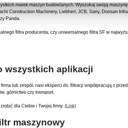
zystkich marek maszyn budowlanych. Wyszukaj swoją maszynę i z
achi Construction Machinery, Liebherr, JCB, Sany, Doosan Inf
 czy Panda.
nalnego filtra producenta, czy uniwersalnego filtra SF w najwy
o wszystkich aplikacji
irma lub zespół, nasi eksperci ds. filtracji współpracują z przed
w, górnictwo czy transport.
zrobić dla Ciebie i Twojej firmy.
(Link)
filtr maszynowy