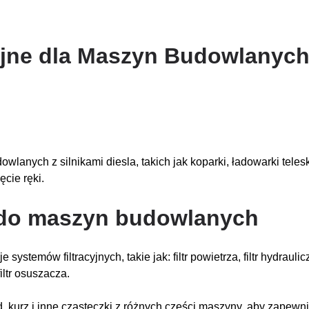
yjne dla Maszyn Budowlanyc
wlanych z silnikami diesla, takich jak koparki, ładowarki tele
cie ręki.
w do maszyn budowlanych
ów filtracyjnych, takie jak: filtr powietrza, filtr hydrauliczny, fi
filtr osuszacza.
, kurz i inne cząsteczki z różnych części maszyny, aby zapew