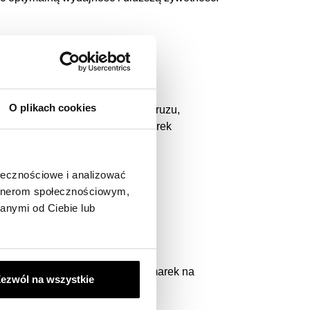
O plikach cookies
w, małych dźwigów, koparek do gruzu,
ek, klasycznych ładowarek, koparek
ych, mini koparek lub koparek
ołecznościowe i analizować
artnerom społecznościowym,
anymi od Ciebie lub
 odpowiedniemu dla wszystkich marek na
ezwól na wszystkie