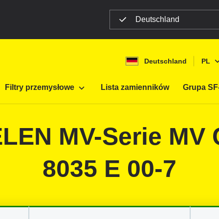
Deutschland
Deutschland
PL
ltracji mobilnej
Maszyny budowlane
Filtry przemysłowe
Lista zamienników
Grupa SF-
AELEN MV-Serie MV
8035 E 00-7