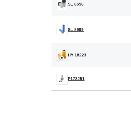
SL 8556
SL 8999
HY 18223
P173251