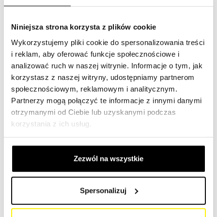
Te elementy filtrujące pomagają usuwać brud, kurz i inne
Niniejsza strona korzysta z plików cookie
cząsteczki z różnych części maszyny, aby zapewnić
Wykorzystujemy pliki cookie do spersonalizowania treści
optymalną wydajność i dłuższą żywotność.
i reklam, aby oferować funkcje społecznościowe i
analizować ruch w naszej witrynie. Informacje o tym, jak
Wyszukaj filtr za pomocą numeru referencyjnego:
Link
korzystasz z naszej witryny, udostępniamy partnerom
społecznościowym, reklamowym i analitycznym.
Wybierz swoją maszynę budowlaną
Partnerzy mogą połączyć te informacje z innymi danymi
otrzymanymi od Ciebie lub uzyskanymi podczas
W naszym katalogu znajdziesz oryginalne i uniwersalne
korzystania z ich usług.
filtry SF do ciągników, koparek, wywrotek, traktorów,
małych dźwigów, koparek do gruzu, koparek głębinowych,
ładowarek teleskopowych, równiarek, wozideł, koparek,
Zezwól na wszystkie
koparko-ładowarek, spycharek, klasycznych ładowarek,
koparek łyżkowych, koparek mobilnych, maszyn
asfaltowych, wozów ssących, koparek ssących, koparek
Spersonalizuj
hydraulicznych, mini koparek lub koparek
wyburzeniowych.