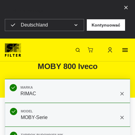
Top ribbon message
Deutschland
Kontynuować
Strona główna SF Filter
Produkty
Filtry do filtracji mobilnej
Maszyny budowlane
Filtry do RIMAC MOBY-Serie
SF-Filter
MOBY 800 Iveco
MARKA
RIMAC
MODEL
MOBY-Serie