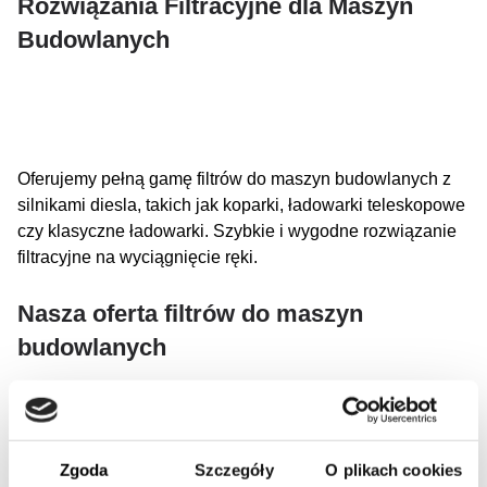
Rozwiązania Filtracyjne dla Maszyn
Budowlanych
Oferujemy pełną gamę filtrów do maszyn budowlanych z
silnikami diesla, takich jak koparki, ładowarki teleskopowe
czy klasyczne ładowarki. Szybkie i wygodne rozwiązanie
filtracyjne na wyciągnięcie ręki.
Nasza oferta filtrów do maszyn
budowlanych
Maszyna budowlana może mieć różne rodzaje systemów
filtracyjnych, takie jak: filtr powietrza, filtr hydrauliczny, filtr
chłodziwa, filtr oleju, filtr paliwa, filtr niebieski, filtr
Zgoda
Szczegóły
O plikach cookies
kabinowy, filtr przekładniowy i filtr osuszacza.