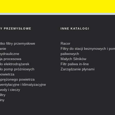
RY PRZEMYSŁOWE
INNE KATALOGI
ko filtry przemysłowe
Racor
anie
Filtry do stacji beznynowych i po
 hydrauliczne
paliwowych
cja procesowa
Małych Silników
 do elektrodrążarek
Filtr paliwa in-line
y do pomp próżniowych
Zarządzanie płynami
 powietrza
 sprężonego powietrza
 wentylacyjne i klimatyzacyjne
 wody i cieczy
ltry
iny