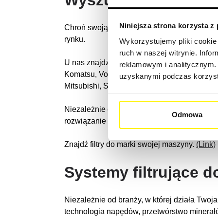
Wyszukaj markę ma
Niniejsza strona korzysta z
Chroń swoją maszynę budowlaną skutecznie 
rynku.
Wykorzystujemy pliki cookie 
ruch w naszej witrynie. Inf
U nas znajdziesz elementy filtracyjne do ws
reklamowym i analitycznym. 
Komatsu, Volvo Construction Equipment, Hit
uzyskanymi podczas korzysta
Mitsubishi, Samsung, Yamaha, Dieci, Astra
Niezależnie od tego, czy potrzebujesz orygi
Odmowa
rozwiązanie dla Ciebie!
Znajdź filtry do marki swojej maszyny.
(Link)
Systemy filtrujące d
Niezależnie od branży, w której działa Twoja f
technologia napędów, przetwórstwo minerałó