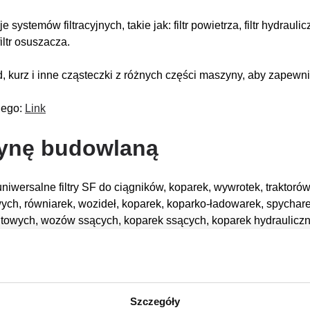
ów filtracyjnych, takie jak: filtr powietrza, filtr hydrauliczny, fi
filtr osuszacza.
, kurz i inne cząsteczki z różnych części maszyny, aby zapew
nego:
Link
zynę budowlaną
niwersalne filtry SF do ciągników, koparek, wywrotek, traktoró
ch, równiarek, wozideł, koparek, koparko-ładowarek, spychar
towych, wozów ssących, koparek ssących, koparek hydrauliczn
w naszej porównywarce filtrów.
(Link)
Szczegóły