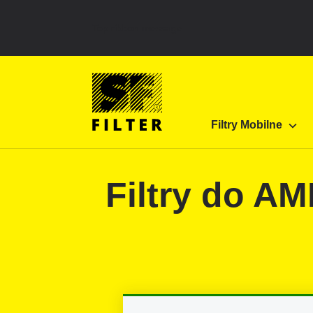
Top ribbon message
Strona główna SF Filter
Produkty
Filtry do fi
Filtry Mobilne
SF-Filter
Filtry do A