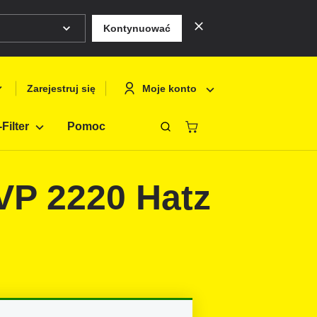
Kontynuować
Moje konto
Zarejestruj się
Filter
Pomoc
Zamknąć
Deutsch
Logowanie
VP 2220 Hatz
English
Zarejestruj si
Français
Polski