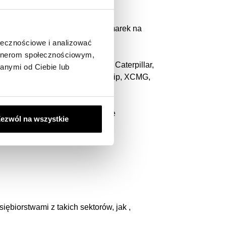
 odpowiedniemu dla wszystkich marek na
ołecznościowe i analizować
artnerom społecznościowym,
najdź topowe marki, takie jak Caterpillar,
anymi od Ciebie lub
racore, Hyundai Construction Equip, XCMG,
ższej jakości – mamy odpowiednie
ezwól na wszystkie
siębiorstwami z takich sektorów, jak ,