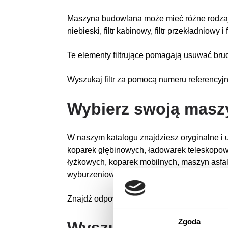
Maszyna budowlana może mieć różne rodzaje system
niebieski, filtr kabinowy, filtr przekładniowy i 
Te elementy filtrujące pomagają usuwać brud
Wyszukaj filtr za pomocą numeru referencyj
Wybierz swoją mas
W naszym katalogu znajdziesz oryginalne i u
koparek głębinowych, ładowarek teleskopowy
łyżkowych, koparek mobilnych, maszyn asfal
wyburzeniowych.
Znajdź odpowiedni typ maszyny budowlanej 
Zgoda