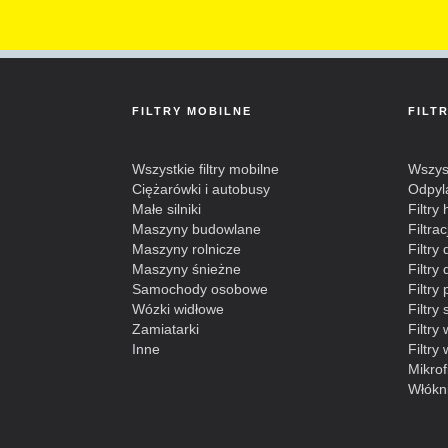
FILTRY MOBILNE
FILT
Wszystkie filtry mobilne
Wszyst
Ciężarówki i autobusy
Odpyl
Małe silniki
Filtry
Maszyny budowlane
Filtra
Maszyny rolnicze
Filtry
Maszyny śnieżne
Filtr
Samochody osobowe
Filtry
Wózki widłowe
Filtry
Zamiatarki
Filtry
Inne
Filtry
Mikrofi
Włókn