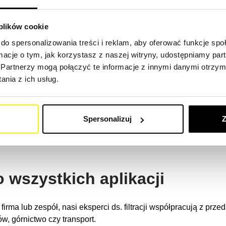
szyny budowlanej
 plików cookie
– dzięki naszemu wysokiej jakości urządzeniu filtracyjnemu,
do spersonalizowania treści i reklam, aby oferować funkcje sp
ormacje o tym, jak korzystasz z naszej witryny, udostępniamy p
zystkich marek maszyn budowlanych. Wyszukaj swoją maszynę i z
Partnerzy mogą połączyć te informacje z innymi danymi otrzym
achi Construction Machinery, Liebherr, JCB, Sany, Doosan Inf
nia z ich usług.
 czy Panda.
nalnego filtra producenta, czy uniwersalnego filtra SF w najwy
Spersonalizuj
Z
o wszystkich aplikacji
irma lub zespół, nasi eksperci ds. filtracji współpracują z przed
w, górnictwo czy transport.