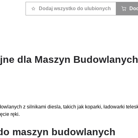
Dodaj wszystko do ulubionych
Dod
yjne dla Maszyn Budowlanyc
wlanych z silnikami diesla, takich jak koparki, ładowarki tele
cie ręki.
w do maszyn budowlanych