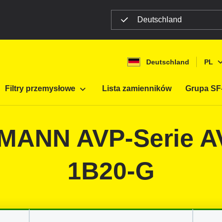
Deutschland
Deutschland
PL
ltracji mobilnej
Maszyny budowlane
Filtry przemysłowe
Lista zamienników
Grupa SF-
MMANN AVP-Serie A
1B20-G