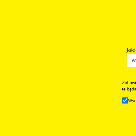
Jaki
Zobowi
te będ
Wyr