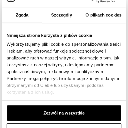
Dodaj wszystko do koszyka zakupów
Zgoda
Szczegóły
O plikach cookies
Niniejsza strona korzysta z plików cookie
Rozwiązania Filtracyjne dla Maszyn
Wykorzystujemy pliki cookie do spersonalizowania treści
Budowlanych
i reklam, aby oferować funkcje społecznościowe i
analizować ruch w naszej witrynie. Informacje o tym, jak
korzystasz z naszej witryny, udostępniamy partnerom
społecznościowym, reklamowym i analitycznym.
Partnerzy mogą połączyć te informacje z innymi danymi
otrzymanymi od Ciebie lub uzyskanymi podczas
Oferujemy pełną gamę filtrów do maszyn budowlanych z
korzystania z ich usług.
silnikami diesla, takich jak koparki, ładowarki teleskopowe
czy klasyczne ładowarki. Szybkie i wygodne rozwiązanie
filtracyjne na wyciągnięcie ręki.
Zezwól na wszystkie
Nasza oferta filtrów do maszyn