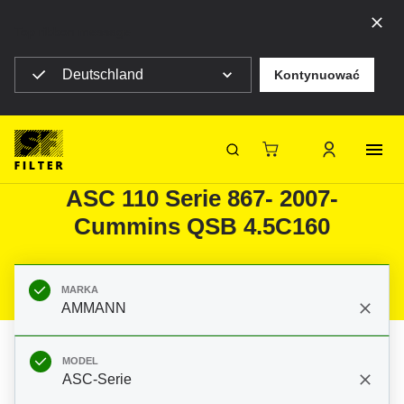
Top ribbon message
Deutschland
Kontynuować
Strona główna SF Filter
Produkty
Filtry do filtracji mobilnej
Maszyny budowlane
Filtry do AMMANN ASC-Serie
SF-Filter
ASC 110 Serie 867- 2007-
Cummins QSB 4.5C160
MARKA
AMMANN
MODEL
ASC-Serie