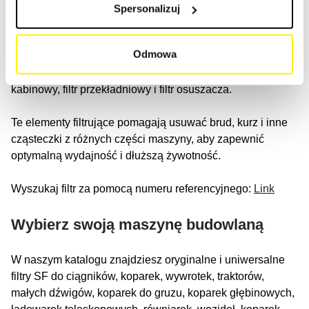
budowlanych
Spersonalizuj
Maszyna budowlana może mieć różne rodzaje systemów
Odmowa
filtracyjnych, takie jak: filtr powietrza, filtr hydrauliczny, filtr
chłodziwa, filtr oleju, filtr paliwa, filtr niebieski, filtr
kabinowy, filtr przekładniowy i filtr osuszacza.
Te elementy filtrujące pomagają usuwać brud, kurz i inne
cząsteczki z różnych części maszyny, aby zapewnić
optymalną wydajność i dłuższą żywotność.
Wyszukaj filtr za pomocą numeru referencyjnego:
Link
Wybierz swoją maszynę budowlaną
W naszym katalogu znajdziesz oryginalne i uniwersalne
filtry SF do ciągników, koparek, wywrotek, traktorów,
małych dźwigów, koparek do gruzu, koparek głębinowych,