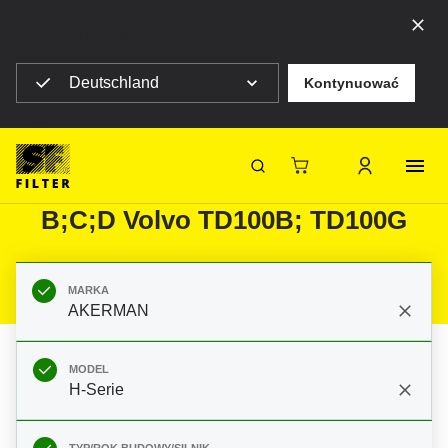
Top ribbon message
Deutschland
Kontynuować
Strona główna SF Filter
Produkty
Filtry do filtracji mobilnej
Maszyny budowlane
Filtry do AKERMAN H-Serie H 16;
SF-Filter
B;C;D Volvo TD100B; TD100G
MARKA
AKERMAN
MODEL
H-Serie