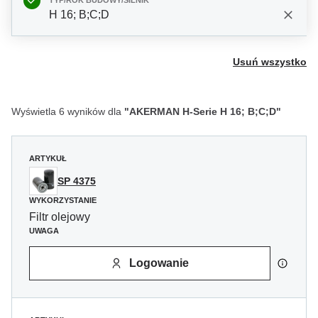
TYP/ROK BUDOWY/SILNIK
H 16; B;C;D
Usuń wszystko
Wyświetla 6 wyników dla
"AKERMAN H-Serie H 16; B;C;D"
ARTYKUŁ
SP 4375
WYKORZYSTANIE
Filtr olejowy
UWAGA
Logowanie