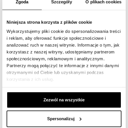
Zgoda
Szczegóły
O plikach cookies
chłodziwa, filtr oleju, filtr paliwa, filtr niebieski, filtr
kabinowy, filtr przekładniowy i filtr osuszacza.
Niniejsza strona korzysta z plików cookie
Te elementy filtrujące pomagają usuwać brud, kurz i inne
Wykorzystujemy pliki cookie do spersonalizowania treści
cząsteczki z różnych części maszyny, aby zapewnić
i reklam, aby oferować funkcje społecznościowe i
optymalną wydajność i dłuższą żywotność.
analizować ruch w naszej witrynie. Informacje o tym, jak
korzystasz z naszej witryny, udostępniamy partnerom
Wyszukaj filtr za pomocą numeru referencyjnego:
Link
społecznościowym, reklamowym i analitycznym.
Partnerzy mogą połączyć te informacje z innymi danymi
Wybierz swoją maszynę budowlaną
otrzymanymi od Ciebie lub uzyskanymi podczas
korzystania z ich usług.
W naszym katalogu znajdziesz oryginalne i uniwersalne
filtry SF do ciągników, koparek, wywrotek, traktorów,
małych dźwigów, koparek do gruzu, koparek głębinowych,
Zezwól na wszystkie
ładowarek teleskopowych, równiarek, wozideł, koparek,
koparko-ładowarek, spycharek, klasycznych ładowarek,
koparek łyżkowych, koparek mobilnych, maszyn
Spersonalizuj
asfaltowych, wozów ssących, koparek ssących, koparek