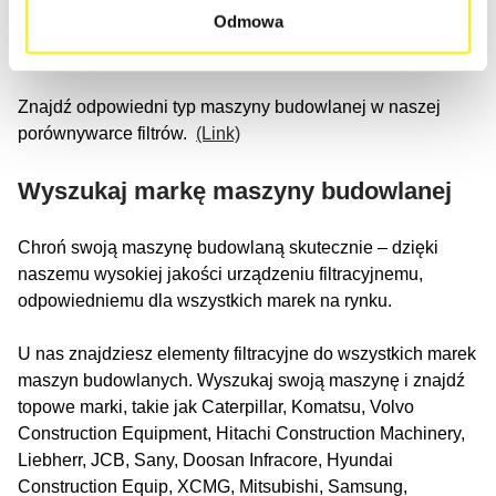
asfaltowych, wozów ssących, koparek ssących, koparek
Odmowa
hydraulicznych, mini koparek lub koparek
wyburzeniowych.
Znajdź odpowiedni typ maszyny budowlanej w naszej
porównywarce filtrów.
(Link)
Wyszukaj markę maszyny budowlanej
Chroń swoją maszynę budowlaną skutecznie – dzięki
naszemu wysokiej jakości urządzeniu filtracyjnemu,
odpowiedniemu dla wszystkich marek na rynku.
U nas znajdziesz elementy filtracyjne do wszystkich marek
maszyn budowlanych. Wyszukaj swoją maszynę i znajdź
topowe marki, takie jak Caterpillar, Komatsu, Volvo
Construction Equipment, Hitachi Construction Machinery,
Liebherr, JCB, Sany, Doosan Infracore, Hyundai
Construction Equip, XCMG, Mitsubishi, Samsung,