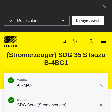
Top ribbon message
Deutschland
Kontynuować
Strona główna SF Filter
Produkty
Filtry do filtracji mobilnej
Maszyny budowlane
Filtry do AIRMAN SDG-Serie
SF-Filter
(Stromerzeuger) SDG 35 S Isuzu
B-4BG1
MARKA
AIRMAN
MODEL
SDG-Serie (Stromerzeuger)