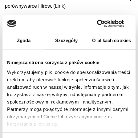
porównywarce filtrów.
(Link)
Nasza oferta filtrów dla silników oraz małych
silników
Zgoda
Szczegóły
O plikach cookies
Małe silniki i silniki wymagają systemów filtrów, takich jak
filtry powietrza, filtry oleju, filtry paliwa, filtry kabinowe, filtry
hydrauliczne, filtr płynu chłodzącego aby osiągnąć
Niniejsza strona korzysta z plików cookie
optymalną wydajność.
Wykorzystujemy pliki cookie do spersonalizowania treści
i reklam, aby oferować funkcje społecznościowe i
Utrzymanie w dobrym stanie systemów mikrofiltracji,
analizować ruch w naszej witrynie. Informacje o tym, jak
hydraulicznych, smarowania i filtrowania przyczynia się do
korzystasz z naszej witryny, udostępniamy partnerom
usuwania brudu, kurzu i innych cząstek z różnych części
społecznościowym, reklamowym i analitycznym.
maszyny w celu zapewnienia optymalnej wydajności i
Partnerzy mogą połączyć te informacje z innymi danymi
dłuższej żywotności.
otrzymanymi od Ciebie lub uzyskanymi podczas
korzystania z ich usług.
Wyszukaj filtr, korzystając z numeru referencyjnego.
(Link)