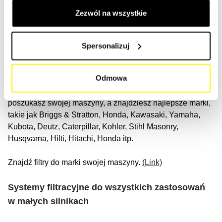
Wyszukaj ich silniki marki
Zezwól na wszystkie
Chroń swoje małe silniki skutecznie dzięki naszym
wysokiej jakości systemom filtrów do wszystkich marek
Spersonalizuj
dostępnych na rynku.
Odmowa
W naszej ofercie znajdziesz filtry do wszystkich małych
silników lub pozostałych silników. Wystarczy, że
poszukasz swojej maszyny, a znajdziesz najlepsze marki,
takie jak Briggs & Stratton, Honda, Kawasaki, Yamaha,
Kubota, Deutz, Caterpillar, Kohler, Stihl Masonry,
Husqvarna, Hilti, Hitachi, Honda itp.
Znajdź filtry do marki swojej maszyny.
(Link)
Systemy filtracyjne do wszystkich zastosowań
w małych silnikach