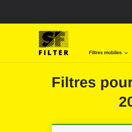
Sélectionnez votre pays pour voir le contenu corr
géographique
SF Filter Homepage
Produits
Filtres mobiles
Filtres mobiles
SF-Filter
Filtres po
2