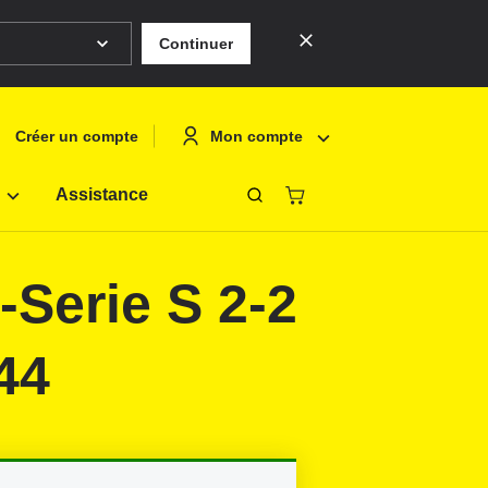
Continuer
Mon compte
Créer un compte
Assistance
Fermer
eutsch
Se connecte
Serie S 2-2
nglish
Créer un co
rançais
44
olski