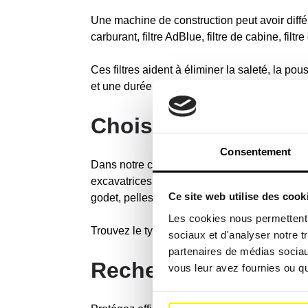
Une machine de construction peut avoir différents 
carburant, filtre AdBlue, filtre de cabine, filtr
Ces filtres aident à éliminer la saleté, la po
et une durée de vie prolongée. Recherchez vo
Choisissez votre ma
Consentement
Dans notre catalogue, nous proposons des fil
excavatrices, chariots télescopiques, charg
Ce site web utilise des cook
godet, pelles mécaniques, aspiratrices-excava
Les cookies nous permettent d
Trouvez le type de machine de chantier adapt
sociaux et d'analyser notre t
partenaires de médias sociaux
Recherchez la marqu
vous leur avez fournies ou qu'