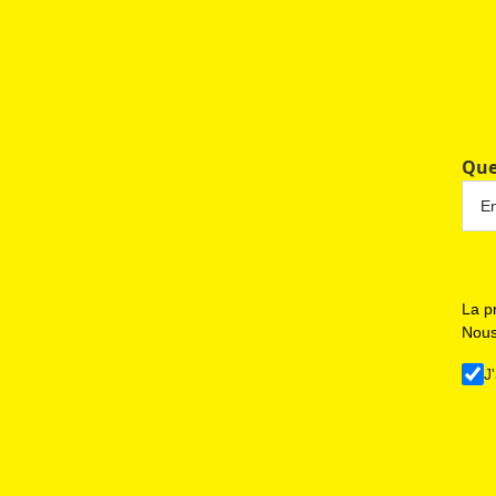
Que
La p
Nous
J