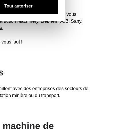
outes les marques du marché.
Tout autoriser
chez votre machine sous laquelle vous
truction Machinery, Liebherr, JCB, Sany,
a.
 vous faut !
s
availlent avec des entreprises des secteurs de
tation minière ou du transport.
r machine de