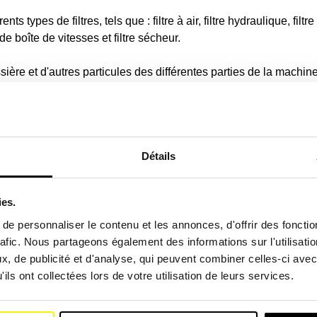
types de filtres, tels que : filtre à air, filtre hydraulique, filtre 
e de boîte de vitesses et filtre sécheur.
ussière et d'autres particules des différentes parties de la mach
tre filtre avec le numéro de référence:
(Lien)
.
chine de chantier
Détails
tres SF d'origine et universels pour tracteurs, pelles mécaniqu
euses, camions-bennes, pelles mécaniques, traceurs, nettoyeurs,
ies.
trices, pelles hydrauliques, mini-pelles ou pelles de démolitio
e personnaliser le contenu et les annonces, d'offrir des fonctio
é dans notre comparateur de filtres.
(Lien)
.
rafic. Nous partageons également des informations sur l'utilisati
, de publicité et d'analyse, qui peuvent combiner celles-ci avec
e de votre engin de chantier
ils ont collectées lors de votre utilisation de leurs services.