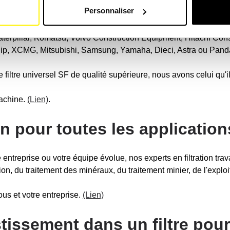
er - avec notre dispositif de filtration de haute qualité pour t
Personnaliser
rants pour toutes les marques de machines de chantier. Recher
terpillar, Komatsu, Volvo Construction Equipment, Hitachi Cons
uip, XCMG, Mitsubishi, Samsung, Yamaha, Dieci, Astra ou Pand
le filtre universel SF de qualité supérieure, nous avons celui qu'il
machine.
(Lien)
.
on pour toutes les application
e entreprise ou votre équipe évolue, nos experts en filtration tr
on, du traitement des minéraux, du traitement minier, de l'exploi
us et votre entreprise.
(Lien)
stissement dans un filtre pou