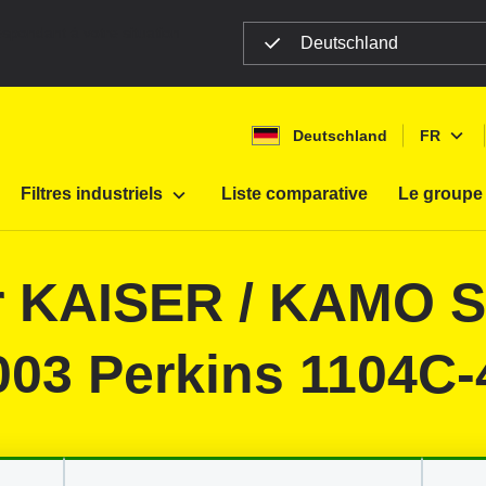
espondant à votre situation
Deutschland
Deutschland
FR
Machines de chantiers
Filtres industriels
Liste comparative
Le groupe
D
ur KAISER / KAMO S-
E
F
003 Perkins 1104C-
P