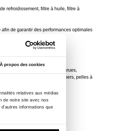
de refroidissement, filtre à huile, filtre à
ine afin de garantir des performances optimales
À propos des cookies
es, bennes basculantes, petites grues,
 finisseurs, compresseurs, dumpers, pelles à
n.
nnalités relatives aux médias
on de notre site avec nos
 d'autres informations que